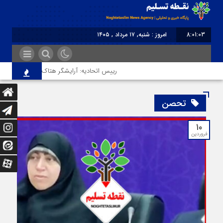
8:01:03
امروز : شنبه, ۱۷ مرداد , ۱۴۰۵
برابر با : Saturday - 8 August - 2026
رییس اتحادیه: آرایشگر هتاک در قزوین عضو اتحاد
تحصن
۱۰
فروردین