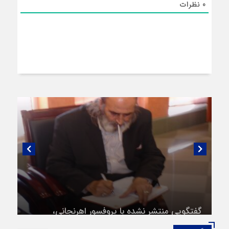
0
نظرات
گفتگویی منتشر نشده با پروفسور اهرنجانی،
صاحب نظریه سه‌ شاخگی (۳C)