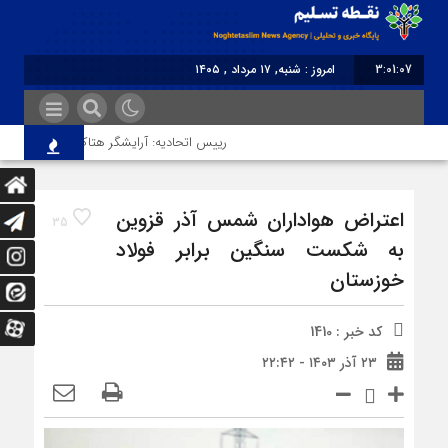
3:01:07
امروز : شنبه, ۱۷ مرداد , ۱۴۰۵
برابر با : Saturday - 8 August - 2026
رییس اتحادیه: آرایشگر هتاک در قزوین عضو اتح
اعتراض هواداران شمس آذر قزوین
35
به شکست سنگین برابر فولاد
خوزستان
کد خبر : 1410
۲۳ آذر ۱۴۰۳ - ۲۲:۴۲