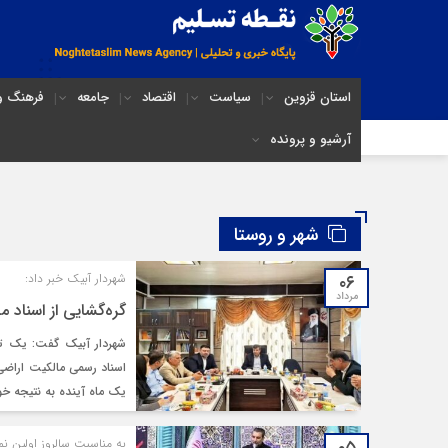
استان قزوین
سیاست
اقتصاد
جامعه
فرهنگ و 
آرشیو و پرونده
شهر و روستا
۰۶
شهردار آبیک خبر داد:
مرداد
گره‌گشایی از اسناد مالک
شهردار آبیک گفت: یک توا
یک ماه آینده به نتیجه خو
به مناسبت سالروز اولین ن