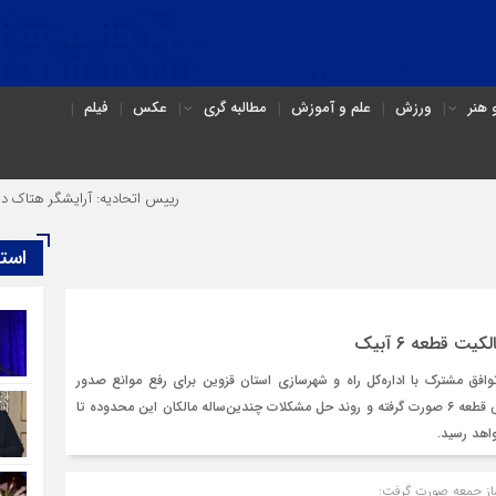
هنر
ورزش
علم و آموزش
مطالبه گری
عکس
فیلم
رییس اتحادیه: آرایشگر هتاک در قزوین عضو 
است
یت قطعه ۶ آبیک
فق مشترک با اداره‌کل راه و شهرسازی استان قزوین برای رفع موانع صدور
اسناد رسمی مالکیت اراضی قطعه ۶ صورت گرفته و روند حل مشکلات چندین‌ساله مالکان این محدوده تا
اهد رسید.
ماز جمعه صورت گرفت: