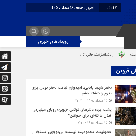
1:41:28
امروز : جمعه, ۱۶ مرداد , ۱۴۰۵
برابر با : Friday - 7 August - 2026
رویدادهای خبری
از دندانپزشک قاتل تا قاتل‌ شدن رستوران‌‌دار
دختر ۱۶ ساله در تصادف آزادراه قزوین-کرج به کام مرگ رفت
ان قزوین
دختر شهید بابایی: امیدوارم لیاقت دختر بودن برای
پدرم را داشته باشم
۱۵ مرداد ۱۴۰۵ - ۲۳:۳۱
پشت پرده دفترهای لوکس قزوین؛ رویای میلیاردر
شدن یا تله‌ای برای جوانان؟
۱۵ مرداد ۱۴۰۵ - ۱۷:۰۰
معلولیت، محدودیت نیست؛ بی‌توجهی مسئولان