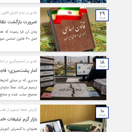
۲۹
نقدی بر عدم اجرای قانون:
خرداد
ضرورت بازگشت نظام آموزشی
زمان آن فرا رسیده که ه
اصل ۳۰ قانون اساسی صورت گیرد تا عدالت اجتماعی محقق و فاصله طبقاتی روز به روز کمتر شود.
۱۸
نقدی بر تصمیم‌گیری بر اس
خرداد
آمار پشت‌میزی؛ فاجع
مدیری که بر مبنای آماره
ترسیم می‌کند، عملاً سازم
صحیح سلب شده و منابع 
۱۰
گزارش نقطه تسلیم از تقلب
خرداد
بازار گرم تبلیغات «ا
همزمان با گسترش آموزش و