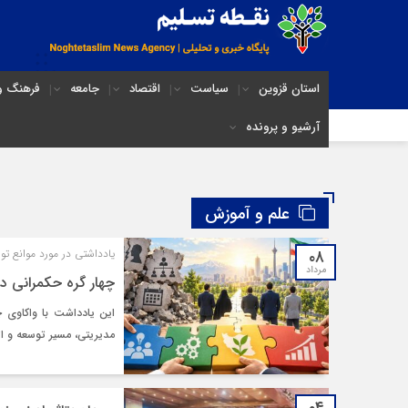
استان قزوین
سیاست
اقتصاد
جامعه
فرهنگ و 
آرشیو و پرونده
علم و آموزش
۰۸
یادداشتی در مورد موانع تو
مرداد
چهار گره حکمرانی در
این یادداشت با واکاوی چ
مدیریتی، مسیر توسعه و ا