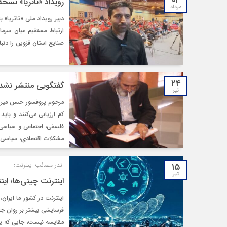
۰۴
رویداد «تاثریا» نسخ
مرداد
دبیر رویداد ملی «تاثریا» 
ارتباط مستقیم میان سرمای
صنایع استان قزوین را دنبا
۲۴
گفتگویی منتشر نشده
تیر
مرحوم پروفسور حسن میرزا
کم ارزیابی می‌کنند و باید
فلسفی، اجتماعی و سياسی 
مشكلات اقتصادی، سياسی و
۱۵
اندر مصائب اینترنت:
تیر
اینترنت چینی‌ها؛ اینتر
اینترنت در کشور ما ایران
فرسایشی بیشتر بر روان جا
مقایسه نیست، جایی که یک 