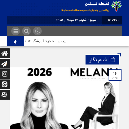
16:09:02
امروز : شنبه, ۱۷ مرداد , ۱۴۰۵
برابر با : Saturday - 8 August - 2026
رییس اتحادیه: آرایشگر هتاک در قزوین عضو اتحادیه
فیلم نگار
۱۴
بهمن