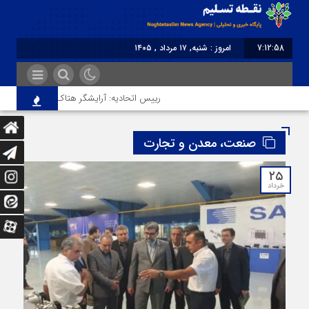
7:12:59
امروز : شنبه, ۱۷ مرداد , ۱۴۰۵
برابر با : Saturday - 8 August - 2026
رییس اتحادیه: آرایشگر هتاک در قزوین عضو اتحادیه
صنعت، معدن و تجارت
۲۵
خرداد