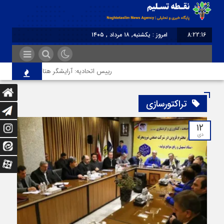
8:22:16
امروز : یکشنبه, ۱۸ مرداد , ۱۴۰۵
برابر با : Sunday - 9 August - 2026
رییس اتحادیه: آرایشگر هتاک در قزوین عضو ات
تراکتورسازی
۱۲
دی