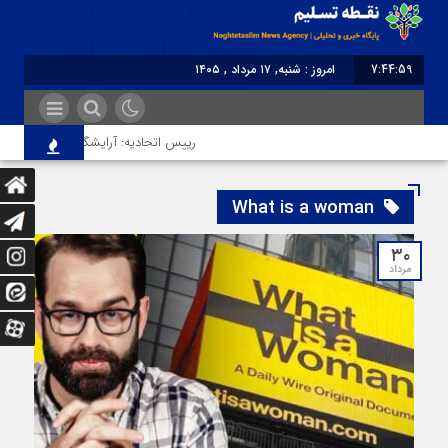
7:45:00
امروز : شنبه, ۱۷ مرداد , ۱۴۰۵
برابر با : Saturday - 8 August - 2026
رییس اتحادیه: آرایشگر هتاک در قزوین ع
What is a woman
۳۰
مرداد