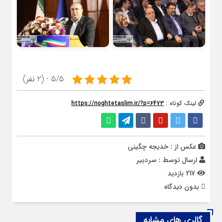
5/5 - (2 نفر)
لینک کوتاه :
https://noghtetaslim.ir/?p=6473
عکس از : خدیجه چگینی
ارسال توسط :
سردبیر
217 بازدید
بدون دیدگاه
گالری های مشابه