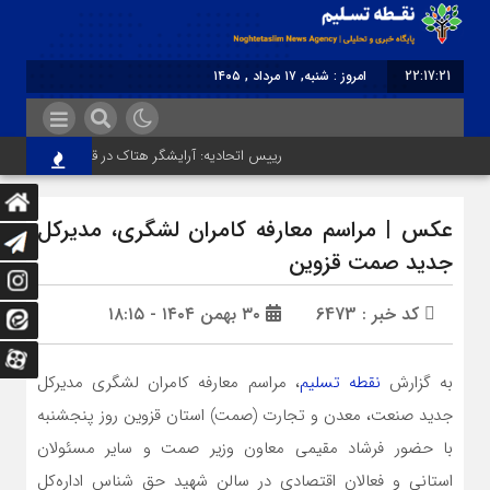
22:17:21
امروز : شنبه, ۱۷ مرداد , ۱۴۰۵
برابر با : Saturday - 8 August - 2026
رییس اتحادیه: آرایشگر هتاک در قزوین عضو اتحادیه نبود
عکس | مراسم معارفه کامران لشگری، مدیرکل
جدید صمت قزوین
کد خبر : 6473
۳۰ بهمن ۱۴۰۴ - ۱۸:۱۵
به گزارش
نقطه تسلیم
، مراسم معارفه کامران لشگری مدیرکل
جدید صنعت، معدن و تجارت (صمت) استان قزوین روز پنجشنبه
با حضور فرشاد مقیمی معاون وزیر صمت و سایر مسئولان
استانی و فعالان اقتصادی در سالن شهید حق شناس اداره‌کل