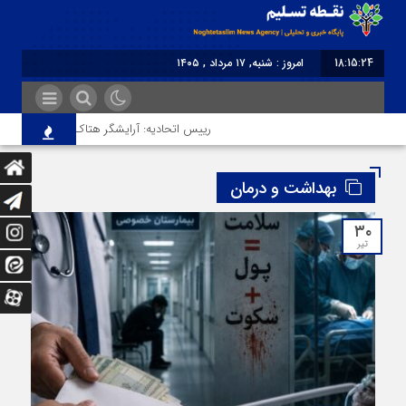
18:15:25
امروز : شنبه, ۱۷ مرداد , ۱۴۰۵
برابر با : Saturday - 8 August - 2026
رییس اتحادیه: آرایشگر هتاک در قزوین عضو اتحادیه 
بهداشت و درمان
۳۰
تیر