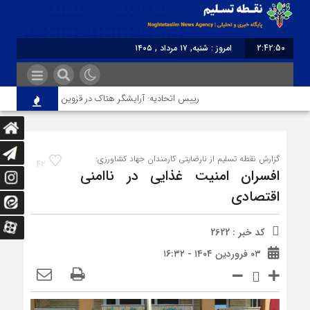
2:42:50
امروز : شنبه, ۱۷ مرداد , ۱۴۰۵
برابر با : Saturday - 8 August - 2026
رییس اتحادیه: آرایشگر هتاک در قزوین عضو اتحادیه نبود
گزارش نقطه تسلیم از نارضایتی کارمندان جهاد کشاورزی:
42
افسران امنیت غذایی در ناامنی
اقتصادی
کد خبر : 2622
۰۳ فروردین ۱۴۰۴ - ۱۶:۳۲