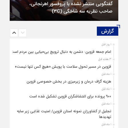
گفتگویی منتشر نشده با پروفسور اهرنجانی،
صاحب نظریه سه‌ شاخگی (۳C)
گزارش‌
1 روز قبل
امام جمعه قزوین: دشمن به دنبال ترویج بی‌حیایی بین مردم است
3 هفته قبل
قزوین در مسیر تحول سلامت با پویش «هیچ‌ کس تنها نیست»
1 ماه قبل
هزینه‌ گزاف درمان و زیرمیزی در بخش خصوصی قزوین
1 ماه قبل
۹۰۰ پرونده برای اغتشاشگران قزوین تشکیل شده است
1 ماه قبل
تجلیل از کشاورزان نمونه استان قزوین/ امنیت غذایی زیر سایه
تهدیدها
1 ماه قبل