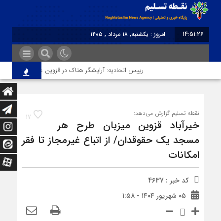
14:51:26
امروز : یکشنبه, ۱۸ مرداد , ۱۴۰۵
برابر با : Sunday - 9 August - 2026
رییس اتحادیه: آرایشگر هتاک در قزوین عضو اتحادیه نبود
نقطه تسلیم گزارش می‌دهد:
17
خیرآباد قزوین میزبان طرح هر
مسجد یک حقوقدان/ از اتباع غیرمجاز تا فقر
امکانات
کد خبر : 4637
۰۵ شهریور ۱۴۰۴ - ۱:۵۸