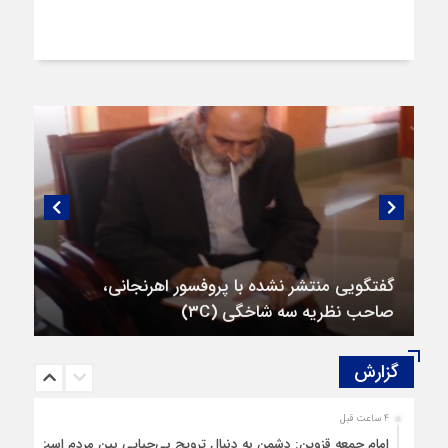
گفتگویی منتشر نشده با پروفسور اهرنجانی،
صاحب نظریه سه‌ شاخگی (۳C)
گزارش‌
4 ساعت قبل
امام جمعه قزوین: دشمن به دنبال ترویج بی‌حیایی بین مردم است