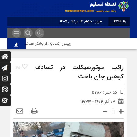
17:15:18
امروز : شنبه, ۱۷ مرداد , ۱۴۰۵
برابر با : Saturday - 8 August - 2026
رییس اتحادیه: آرایشگر هتاک در قزوین عضو اتحا
راکب موتورسیکلت در تصادف
25
کوهین جان باخت
کد خبر : 5786
۰۳ آذر ۱۴۰۴ - ۱۴:۳۳