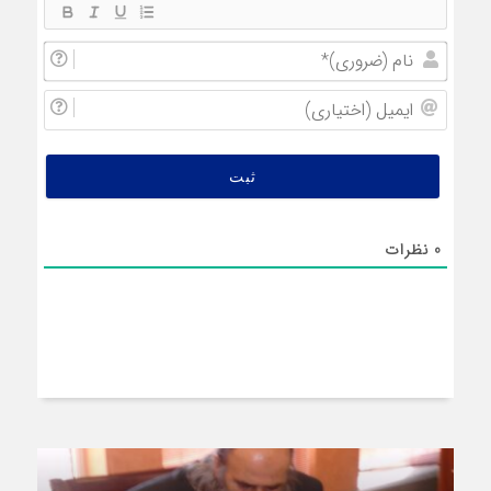
نام
(ضروری
ایمیل
(اختیار
0
نظرات