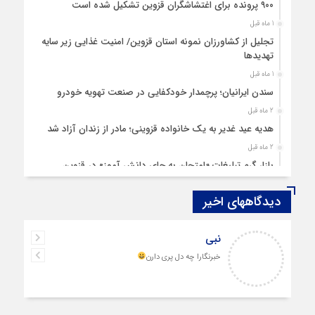
۹۰۰ پرونده برای اغتشاشگران قزوین تشکیل شده است
1 ماه قبل
تجلیل از کشاورزان نمونه استان قزوین/ امنیت غذایی زیر سایه
تهدیدها
1 ماه قبل
سندن ایرانیان؛ پرچمدار خودکفایی در صنعت تهویه خودرو
2 ماه قبل
هدیه عید غدیر به یک خانواده قزوینی؛ مادر از زندان آزاد شد
2 ماه قبل
بازار گرم تبلیغات «امتحان به جای دانش‌ آموز» در قزوین
4 ماه قبل
دیدگاههای اخیر
قزوین ۱۴۰۴، گام‌هایی در سایه چالش‌ها
4 ماه قبل
نبی
چهارشنبه‌ سوری بی‌غوغا
خبرنگارا چه دل پری دارن
5 ماه قبل
مردم قزوین زیر آوار گرانی مسکن
6 ماه قبل
پمپ‌ بنزین سوخته قزوین قربانی بند «اغتشاش»