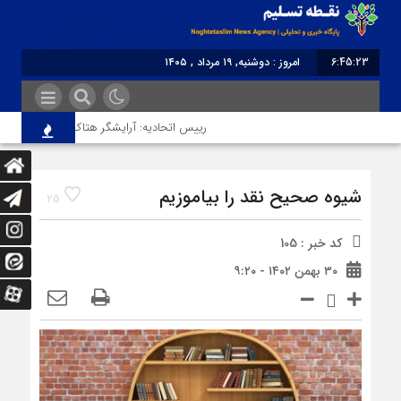
6:45:23
امروز : دوشنبه, ۱۹ مرداد , ۱۴۰۵
برابر با : Monday - 10 August - 2026
رییس اتحادیه: آرایشگر هتاک در قزوین عضو اتحا
شیوه صحیح نقد را بیاموزیم
25
کد خبر : 105
۳۰ بهمن ۱۴۰۲ - ۹:۲۰