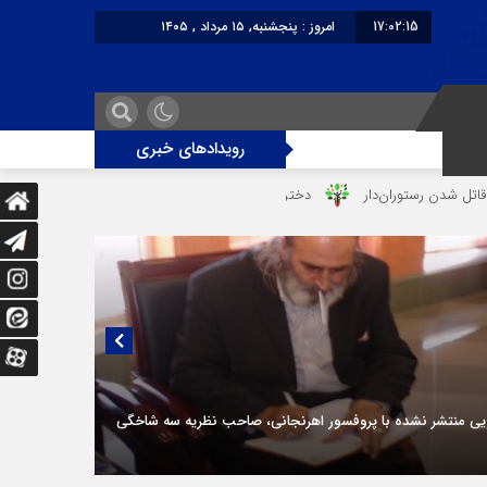
17:02:15
امروز : پنجشنبه, ۱۵ مرداد , ۱۴۰۵
برابر با : Thursday - 6 August - 2026
رویدادهای خبری
‌‌دار
دختر ۱۶ ساله در تصادف آزادراه قزوین-کرج به کام مرگ رفت
پلیس 
یی منتشر نشده با پروفسور اهرنجانی، صاحب نظریه سه‌ شاخگی