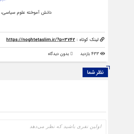
دانش آموخته علوم سیاسی، خ
لینک کوتاه :
https://noghtetaslim.ir/?p=3742
433 بازدید
بدون دیدگاه
نظر شما