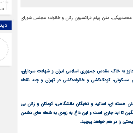
4 ماه قبل
قزوین ۱۴۰۴، گا
ه محمدبیگی، متن پیام فراکسیون زنان و خانواده مجلس شورای
4 ماه قبل
دیدگ
چها
5 ماه قبل
احمد
مرد
روحشان شاد. دقیقا مشکل کشور ما این اس که به
6 ماه قبل
موضوع مدیر و مدیریت اهمیت داده نمیشود.
پمپ
وقتی هر فردی با هر تحصیلات
6 ماه قبل
 تجاوز به خاک مقدس جمهوری اسلامی ایران و شهادت سرداران،
آتش
طق مسکونی، کودک‌کشی و خانواده‌کشی در تهران و چند نقطه
7 ماه قبل
ازد
8 ماه قبل
حضو
ان هسته ای، اساتید و نخبگان دانشگاهی، کودکان و زنان بی
8 ماه قبل
نگین تا ابد جاری است و این داغ به زودی به شعله های دشمن
دخت
یستی را در هم خواهد پیچید.