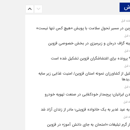
ش‌
ین در مسیر تحول سلامت با پویش «هیچ‌ کس تنها نیست»
نه‌ گزاف درمان و زیرمیزی در بخش خصوصی قزوین
یل شده است
یل از کشاورزان نمونه استان قزوین/ امنیت غذایی زیر سایه
یدها
ن ایرانیان؛ پرچمدار خودکفایی در صنعت تهویه خودرو
ه عید غدیر به یک خانواده قزوینی؛ مادر از زندان آزاد شد
ار گرم تبلیغات «امتحان به جای دانش‌ آموز» در قزوین