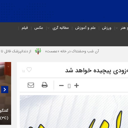
هنر
ورزش
علم و آموزش
مطالبه گری
عکس
فیلم
آن شب وحشتناک در خانه «عصمت»
از دندانپزشک قاتل تا قاتل‌ شدن رستوران
‌زودی پیچیده خواهد شد
18
گفتگو
(۳C)