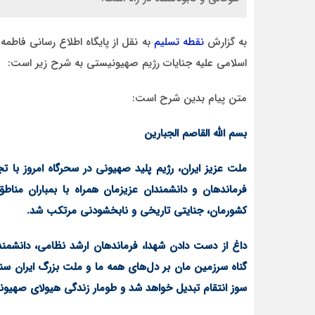
به گزارش
نقطه تسلیم
به نقل از پایگاه اطلاع رسانی فاطم
اسلامی علیه جنایات رژیم صهیونیستی به شرح زیر است:
حسن ع
متن پیام بدین شرح است:
جازات
فساد سیستماتیک شهرداری قزوین به برخورد قاطع
خارج
دادستان نیاز دارد
بسم الله القاصم الجبارین
ملت عزیز ایران، رژیم پلید صهیونی در سحرگاه امروز با
فرماندهان و دانشمندان عزیزمان همراه با بمباران منا
کشورمان، جنایتی تاریخی و نابخشودنی مرتکب شد.
داغ از دست دادن شهدا، فرماندهان ارشد نظامی، دانشمند
گناه سرزمین مان بر دل‌های همه ما و ملت بزرگ ایران س
سوز انتقام تبدیل خواهد شد و طومار زندگی هیولای صهیون