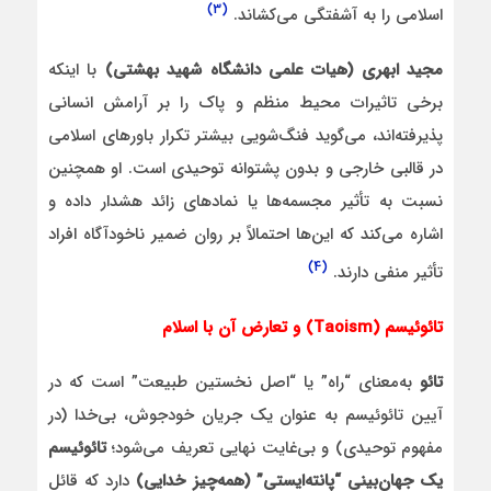
(3)
اسلامی را به آشفتگی می‌کشاند.
مجید ابهری (هیات علمی دانشگاه شهید بهشتی)
با اینکه
برخی تاثیرات محیط منظم و پاک را بر آرامش انسانی
پذیرفته‌اند، می‌گوید فنگ‌شویی بیشتر تکرار باورهای اسلامی
در قالبی خارجی و بدون پشتوانه توحیدی است. او همچنین
نسبت به تأثیر مجسمه‌ها یا نمادهای زائد هشدار داده و
اشاره می‌کند که این‌ها احتمالاً بر روان ضمیر ناخودآگاه افراد
(4)
تأثیر منفی دارند.
تائوئیسم (Taoism) و تعارض آن با اسلام
تائو
به‌معنای “راه” یا “اصل نخستین طبیعت” است که در
آیین تائوئیسم به عنوان یک جریان خودجوش، بی‌خدا (در
مفهوم توحیدی) و بی‌غایت نهایی تعریف می‌شود؛
تائوئیسم
یک جهان‌بینی “پانته‌ایستی” (همه‌چیز خدایی)
دارد که قائل