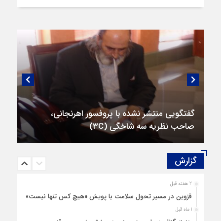
گفتگویی منتشر نشده با پروفسور اهرنجانی،
صاحب نظریه سه‌ شاخگی (۳C)
گزارش‌
2 هفته قبل
قزوین در مسیر تحول سلامت با پویش «هیچ‌ کس تنها نیست»
1 ماه قبل