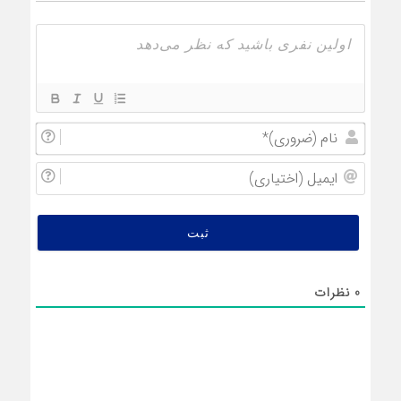
نام
(ضروری
ایمیل
(اختیار
0
نظرات