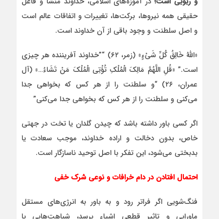
و ربوبی است؛
در آموزه‌های اسلامی، خداوند منشا و فاعل
حقیقی همه نیروها، برکت‌ها، تغییرات و اتفاقات عالم است
و اصل سلطنت و وجود باقی از آن خداوند است.
«اللَّهُ خَالِقُ كُلِّ شَيْءٍ» (زمر، ۶۲) “”خداوند آفریننده هر چیزی
است.” «قُلِ اللَّهُمَّ مَالِكَ الْمُلْكِ تُؤْتِي الْمُلْكَ مَنْ تَشَاءُ…» (آل
عمران، ۲۶) “و سلطنت را از هر كس كه بخواهی جدا
می‌كنی و سلطنت را از هر كس كه بخواهی جدا می‌كنی”
اگر کسی باور داشته باشد که چیدن گلدان یا تخت در جهتی
خاص، بدون دخالت و اراده خداوند، موجب سعادت یا
بدبختی می‌شود، این تفکر با اصل توحید ناسازگار است.
احتمال افتادن در دام خرافات و نوعی شرک خفی
فنگ‌شویی اگر فراتر رود و به باور به انرژی‌های مستقل
ماورایی و تاثیر قطعی اشیاء برسد، شباهت‌هایی با