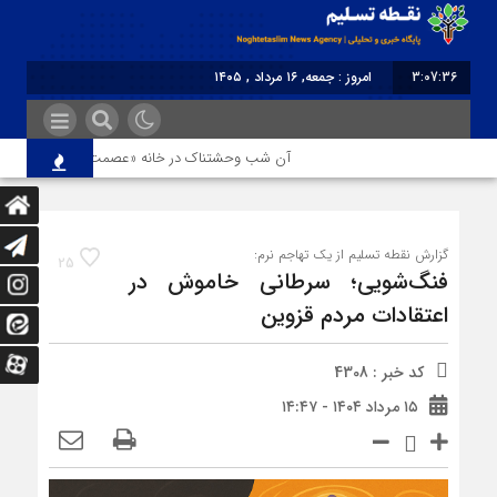
3:07:36
امروز : جمعه, ۱۶ مرداد , ۱۴۰۵
برابر با : Friday - 7 August - 2026
آن شب وحشتناک در خانه «عصمت»
از دندانپزشک
گزارش نقطه تسلیم از یک تهاجم نرم:
25
فنگ‌شویی؛ سرطانی خاموش در
اعتقادات مردم قزوین
کد خبر : 4308
۱۵ مرداد ۱۴۰۴ - ۱۴:۴۷