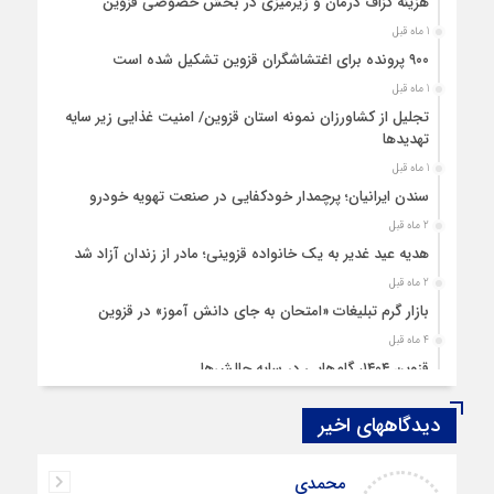
هزینه‌ گزاف درمان و زیرمیزی در بخش خصوصی قزوین
1 ماه قبل
۹۰۰ پرونده برای اغتشاشگران قزوین تشکیل شده است
1 ماه قبل
تجلیل از کشاورزان نمونه استان قزوین/ امنیت غذایی زیر سایه
تهدیدها
1 ماه قبل
سندن ایرانیان؛ پرچمدار خودکفایی در صنعت تهویه خودرو
2 ماه قبل
هدیه عید غدیر به یک خانواده قزوینی؛ مادر از زندان آزاد شد
2 ماه قبل
بازار گرم تبلیغات «امتحان به جای دانش‌ آموز» در قزوین
4 ماه قبل
قزوین ۱۴۰۴، گام‌هایی در سایه چالش‌ها
4 ماه قبل
دیدگاههای اخیر
چهارشنبه‌ سوری بی‌غوغا
5 ماه قبل
اصغر
مردم قزوین زیر آوار گرانی مسکن