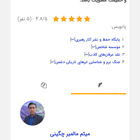
و حقیقت معنویت باشد.
4.8/5 - (5 نفر)
پانویس:
پایگاه حفظ و نشر آثار رهبری
[
↩
]
موسسه شاخص
[
↩
]
نقد عرفان‌های کاذب
[
↩
]
جنگ نرم و شناسایی ابرهای تاریکی دشمن
[
↩
]
میثم مالمیر چگینی