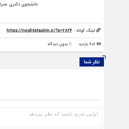
دانشجوی دکتری عمران
لینک کوتاه :
https://noghtetaslim.ir/?p=2824
806 بازدید
بدون دیدگاه
نظر شما