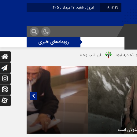
16:12:19
امروز : شنبه, ۱۷ مرداد , ۱۴۰۵
برابر با : Saturday - 8 August - 2026
رویدادهای خبری
د
آن شب وحشتناک در خانه «عصمت»
از دندانپزشک قاتل تا قاتل‌ شدن
یی منتشر نشده با پروفسور اهرنجانی، صاحب نظریه سه‌ شاخگی