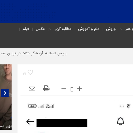
هنر
ورزش
علم و آموزش
مطالبه گری
عکس
فیلم
رییس اتحادیه: آرایشگر هتاک در قزوین عضو اتحادیه نبو
21
گلایه‌های یک فعال حقوق معلولان در قزوین:
گفتگو
(۳C)