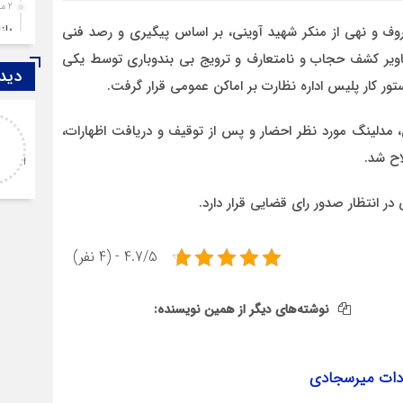
2 ماه قبل
باز
وف و نهی از منکر شهید آوینی، بر اساس پیگیری و رصد فنی
4 ماه قبل
یر کشف حجاب و نامتعارف و ترویج بی بندوباری توسط یکی
دیدگ
قزوین ۱۴۰۴، گا
ور کار پلیس اداره نظارت بر اماکن عمومی قرار گرفت.
4 ماه قبل
عبداله
چها
، مدلینگ مورد نظر احضار و پس از توقیف و دریافت اظهارات،
باسلام مطلبی را تحت
5 ماه قبل
اح شد.
عنوانhttps://s.w.org/images/core/emoji/17.0.2/svg/1f447.svg
مرد
اندر حکایت قتل مادر و دختر قزو
6 ماه قبل
پمپ
7 ماه قبل
4.7/5 - (4 نفر)
آتش
7 ماه قبل
نوشته‌های دیگر از همین نویسنده:
ازد
8 ماه قبل
حضو
دات میرسجادی