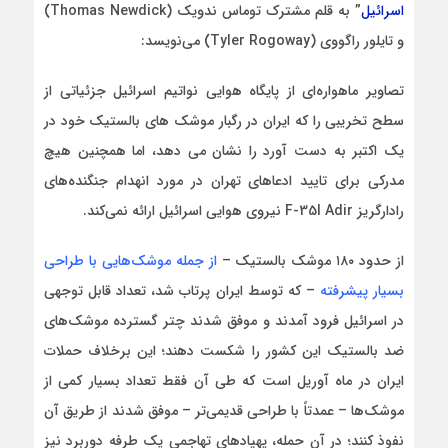
اسرائیل
” به قلم مشترک توماس ندویک (Thomas Newdick)
و تایلور راگووی (Tyler Rogoway) می‌نویسد:
تصاویر ماهواره‌ای از پایگاه هوایی نواتیم اسرائیل جزئیاتی از
سطح تخریبی را که ایران در رگبار موشک های بالستیک خود در
یک اکتبر به دست آورد را نشان می دهد، اما همچنین هیچ
مدرکی برای تایید ادعاهای تهران در مورد انهدام جنگنده‌های
رادارگریز F-35I Adir نیروی هوایی اسرائیل ارائه نمی‌کند.
از حدود ۱۸۰ موشک بالستیک –
از جمله موشک‌هایی با طراحی
بسیار پیشرفته
– که توسط ایران پرتاب شد، تعداد قابل توجهی
در اسرائیل فرود آمدند و موفق شدند چتر گسترده موشک‌های
ضد بالستیک این کشور را شکست دهند؛ این برخلاف حملات
ایران در ماه آوریل است که طی آن فقط تعداد بسیار کمی از
موشک‌ها – عمدتاً با طراحی قدیمی‌تر – موفق شدند از طریق آن
نفوذ کنند؛ در آن حمله، پهپادهای تهاجمی یک طرفه دوربرد نیز