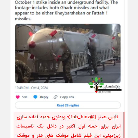
فابین هینز (@fab_hinz): ویدئوی جدید آماده سازی
ایران برای حمله اول اکتبر در داخل یک تاسیسات
زیرزمینی، این فیلم شامل موشک های قدر و موشک