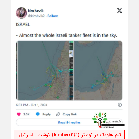
کیم هاویک در توییتر (@kimhvik2) نوشت: اسرائیل