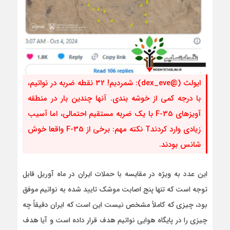
ایولث (@dex_eve): شمردیم! 32 نقطه ضربه در نواتیم،
با درجه کمی از خوشه بندی. آنها چندین بار در منطقه
آویزهای F-35 با یک ضربه مستقیم احتمالی، اما آسیب
زیادی وارد کردندT نکته مهم: برخی از F-35 واقعا خوش
شانس بودند.
این عدد به ویژه در مقایسه با حملات ایران در ماه آوریل قابل
توجه است که تنها پنج اصابت موشک تایید شده به نواتیم موفق
بود، چیزی که کاملاً مشخص نیست این است که ایران دقیقاً چه
چیزی را در پایگاه هوایی نواتیم هدف قرار داده است و آیا هدف