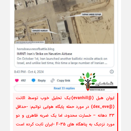
ایوان هیل (@evanhill):یک تحلیل خوب توسط اکانت
(@dex_eve) در مورد حمله پایگاه هوایی نواتیم: -حداقل
33 دهانه – خسارت محدود، اما یک ضربه ظاهری و دو
مورد نزدیک به پناهگاه های F-35 -ایران ثابت کرده است