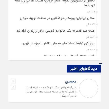
تجلیل از کشاورزان نمونه استان قزوین/ امنیت غذایی زیر سایه
تهدیدها
1 ماه قبل
سندن ایرانیان؛ پرچمدار خودکفایی در صنعت تهویه خودرو
2 ماه قبل
هدیه عید غدیر به یک خانواده قزوینی؛ مادر از زندان آزاد شد
2 ماه قبل
بازار گرم تبلیغات «امتحان به جای دانش‌ آموز» در قزوین
4 ماه قبل
قزوین ۱۴۰۴، گام‌هایی در سایه چالش‌ها
4 ماه قبل
دیدگاههای اخیر
چهارشنبه‌ سوری بی‌غوغا
5 ماه قبل
محمدی
مردم قزوین زیر آوار گرانی مسکن
ولی آیا به واقع مشکل تنها نگاه مردسالارانه است
6 ماه قبل
واقعیتی که ما در جامعه میبینیم بعدی قوی تر نیز
پمپ‌ بنزین سوخته قزوین قربانی بند «اغتشاش»
دارد و آن ولنگار
7 ماه قبل
آتش در دیار مینودری/ ردپای خشن اغتشاشگران در قزوین