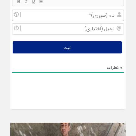
نام
(ضروری
ایمیل
(اختیار
0
نظرات