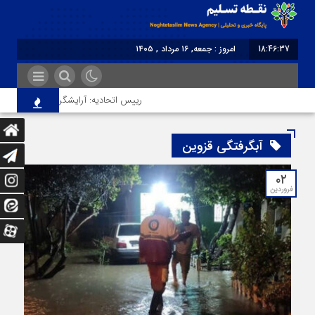
18:46:37
امروز : جمعه, ۱۶ مرداد , ۱۴۰۵
برابر با : Friday - 7 August - 2026
رییس اتحادیه: آرایشگر هتاک در قزوین عض
آبگرفتگی قزوین
۰۲
فروردین