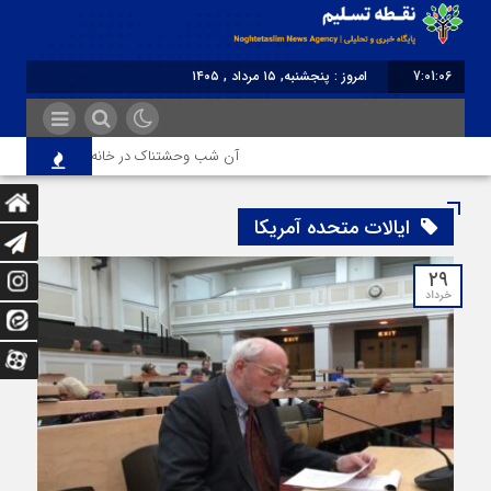
7:01:07
امروز : پنجشنبه, ۱۵ مرداد , ۱۴۰۵
برابر با : Thursday - 6 August - 2026
آن شب وحشتناک در خانه «عصمت»
از 
ایالات متحده آمریکا
۲۹
خرداد