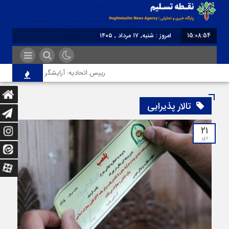
15:08:54
امروز : شنبه, ۱۷ مرداد , ۱۴۰۵
برابر با : Saturday - 8 August - 2026
رییس اتحادیه: آرایشگر هتاک در قزوین عضو
تالار پذیرایی
۲۱
دی