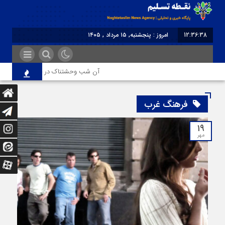
12:36:39
امروز : پنجشنبه, ۱۵ مرداد , ۱۴۰۵
برابر با : Thursday - 6 August - 2026
آن شب وحشتناک در خانه «عصمت»
فرهنگ غرب
۱۹
مهر