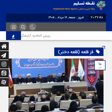
20:37:58
امروز : جمعه, ۱۶ مرداد , ۱۴۰۵
برابر با : Friday - 7 August - 2026
رییس اتحادیه: آرایشگر هتاک در قزوین عض
قز قلعه (قلعه دختر)
۱۰
تیر