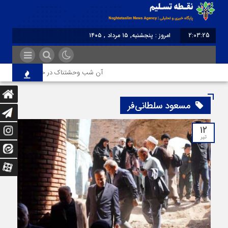
2:03:25
امروز : پنجشنبه, ۱۵ مرداد , ۱۴۰۵
برابر با : Thursday - 6 August - 2026
آن شب وحشتناک در خانه «عصمت»
مسعود سلطانی‌فر
۱۲
تیر