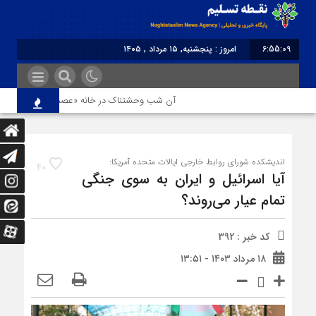
6:55:09
امروز : پنجشنبه, ۱۵ مرداد , ۱۴۰۵
برابر با : Thursday - 6 August - 2026
آن شب وحشتناک در خانه «عصمت»
از دند
اندیشکده شورای روابط خارجی ایالات متحده آمریکا:
40
آیا اسرائیل و ایران به سوی جنگی
تمام عیار می‌روند؟
کد خبر : 392
۱۸ مرداد ۱۴۰۳ - ۱۳:۵۱