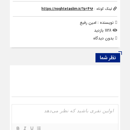
لینک کوتاه :
https://noghtetaslim.ir/?p=496
نویسنده : امین رفیع
1128 بازدید
بدون دیدگاه
نظر شما