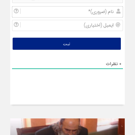
نام
(ضروری
ایمیل
(اختیار
0
نظرات