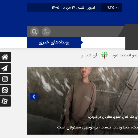
9:25:01
امروز : شنبه, ۱۷ مرداد , ۱۴۰۵
برابر با : Saturday - 8 August - 2026
رویدادهای خبری
آن شب وحشتناک در خانه «عصمت»
از دندانپزشک قاتل تا قاتل‌ شدن 
یی منتشر نشده با پروفسور اهرنجانی، صاحب نظریه سه‌ شاخگی