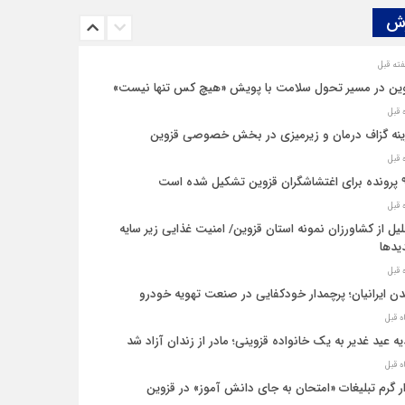
ش‌
ین در مسیر تحول سلامت با پویش «هیچ‌ کس تنها نیست»
نه‌ گزاف درمان و زیرمیزی در بخش خصوصی قزوین
یل شده است
یل از کشاورزان نمونه استان قزوین/ امنیت غذایی زیر سایه
یدها
ن ایرانیان؛ پرچمدار خودکفایی در صنعت تهویه خودرو
ه عید غدیر به یک خانواده قزوینی؛ مادر از زندان آزاد شد
ار گرم تبلیغات «امتحان به جای دانش‌ آموز» در قزوین