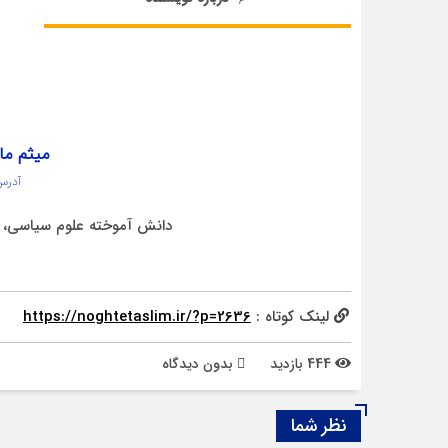
میثم ما
آدرس
دانش آموخته علوم سیاسی، خ
لینک کوتاه :
https://noghtetaslim.ir/?p=2636
444 بازدید
بدون دیدگاه
نظر شما