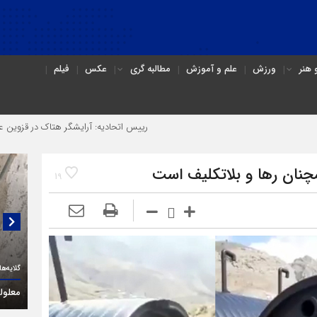
هنر
ورزش
علم و آموزش
مطالبه گری
عکس
فیلم
رییس اتحادیه: آرایشگر هتاک در قزوین عضو اتحادیه نبود
چنان رها و بلاتکلیف است
19
گلایه‌های یک فعال حقوق معلولان در قزوین:
گفتگو
(۳C)