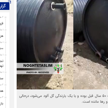
گزار
2 هفته قبل
قزو
معلولیت، محدودیت نیست؛ بی‌توجهی مسئولان است
1 ماه قبل
هزی
1 ماه قبل
۹۰۰ پرونده برای اغتشاشگران قزوین تشک
1 ماه قبل
تجل
تهد
1 ماه قبل
سند
2 ماه قبل
هدی
دهیار روستای دربند گفت: شبکه آبرسانی روستا متعلق به ۵۰ سال قبل بوده و با یک بارندگی گل آلود می‌شود، درحالی
2 ماه قبل
باز