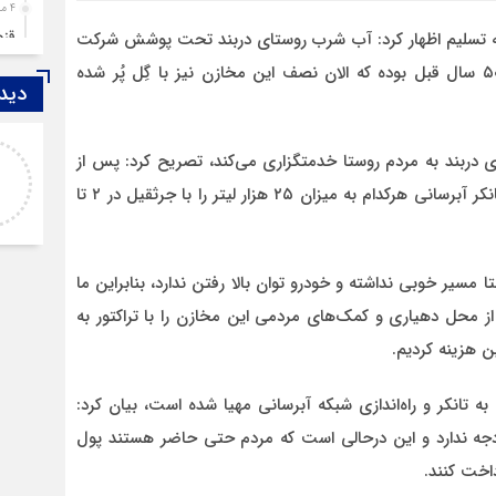
4 ماه قبل
قزوین ۱۴۰۴، گا
طه تسلیم اظهار کرد: آب شرب روستای دربند تحت پوشش شرکت
4 ماه قبل
آب و فاضلاب نیست و شبکه آبرسانی مخزن متعلق به ۵۰ سال قبل بوده که الان نصف این مخازن نیز با گِل پُر شده
دیدگ
چها
5 ماه قبل
اصغر
مرد
ار در روستای دربند به مردم روستا خدمتگزاری می‌کند، تصریح کرد: پس از
خدا لعنتشون کنه که فقط نکات منفی ما رو نمایش
6 ماه قبل
پیگیری‌های فراوان شرکت آب و فاضلاب سه سال قبل ۲ تانکر آبرسانی هرکدام به میزان ۲۵ هزار لیتر را با جرثقیل در ۲ تا
میدن
پمپ
7 ماه قبل
آتش
ا مسیر خوبی نداشته و خودرو توان بالا رفتن ندارد، بنابراین ما
7 ماه قبل
 با صرف هزینه ۲۵ میلیون تومان از محل دهیاری و کمک‌های مردمی این مخازن را با تراکتور به
ازد
8 ماه قبل
حضو
ه تانکر و راه‌اندازی شبکه آبرسانی مهیا شده است، بیان کرد:
8 ماه قبل
دجه ندارد و این درحالی است که مردم حتی حاضر هستند پول
دخت