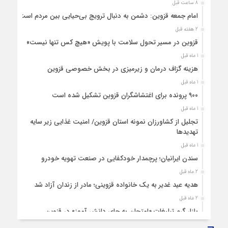
8 ساعت قبل
امام جمعه قزوین: دشمن به دنبال ترویج بی‌حیایی بین مردم است
2 هفته قبل
قزوین در مسیر تحول سلامت با پویش «هیچ‌ کس تنها نیست»
1 ماه قبل
هزینه‌ گزاف درمان و زیرمیزی در بخش خصوصی قزوین
1 ماه قبل
۹۰۰ پرونده برای اغتشاشگران قزوین تشکیل شده است
1 ماه قبل
تجلیل از کشاورزان نمونه استان قزوین/ امنیت غذایی زیر سایه
تهدیدها
1 ماه قبل
سندن ایرانیان؛ پرچمدار خودکفایی در صنعت تهویه خودرو
2 ماه قبل
هدیه عید غدیر به یک خانواده قزوینی؛ مادر از زندان آزاد شد
2 ماه قبل
بازار گرم تبلیغات «امتحان به جای دانش‌ آموز» در قزوین
4 ماه قبل