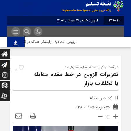
17:10:20
امروز : شنبه, ۱۷ مرداد , ۱۴۰۵
برابر با : Saturday - 8 August - 2026
رییس اتحادیه: آرایشگر هتاک در قزوین عضو اتحادیه نب
در گفت و گو با نقطه تسلیم مطرح شد:
8
تعزیرات قزوین در خط مقدم مقابله
با تخلفات بازار
کد خبر : 8160
۲۶ خرداد ۱۴۰۵ - ۱:۲۸