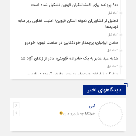
۹۰۰ پرونده برای اغتشاشگران قزوین تشکیل شده است
1 ماه قبل
تجلیل از کشاورزان نمونه استان قزوین/ امنیت غذایی زیر سایه
تهدیدها
1 ماه قبل
سندن ایرانیان؛ پرچمدار خودکفایی در صنعت تهویه خودرو
2 ماه قبل
هدیه عید غدیر به یک خانواده قزوینی؛ مادر از زندان آزاد شد
2 ماه قبل
بازار گرم تبلیغات «امتحان به جای دانش‌ آموز» در قزوین
4 ماه قبل
دیدگاههای اخیر
قزوین ۱۴۰۴، گام‌هایی در سایه چالش‌ها
4 ماه قبل
نبی
چهارشنبه‌ سوری بی‌غوغا
خبرنگارا چه دل پری دارن
5 ماه قبل
مردم قزوین زیر آوار گرانی مسکن
6 ماه قبل