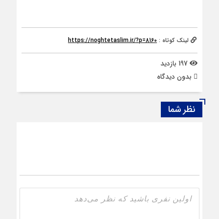
لینک کوتاه :
https://noghtetaslim.ir/?p=8160
197 بازدید
بدون دیدگاه
نظر شما