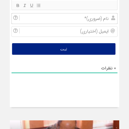
نام
(ضروری
ایمیل
(اختیار
0
نظرات