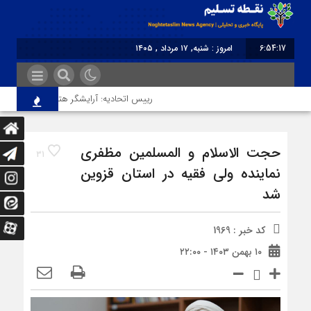
6:54:17
امروز : شنبه, ۱۷ مرداد , ۱۴۰۵
برابر با : Saturday - 8 August - 2026
رییس اتحادیه: آرایشگر هتاک در قزوین عضو ات
حجت الاسلام و المسلمین مظفری
31
نماینده ولی فقیه در استان قزوین
شد
کد خبر : 1969
۱۰ بهمن ۱۴۰۳ - ۲۲:۰۰