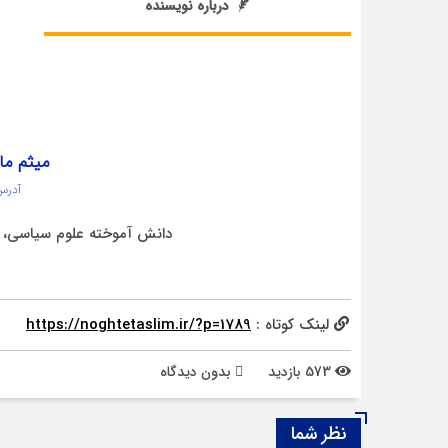
درباره نویسنده
میثم ما
آدرس
دانش آموخته علوم سیاسی، خ
لینک کوتاه :
https://noghtetaslim.ir/?p=1789
573 بازدید
بدون دیدگاه
نظر شما