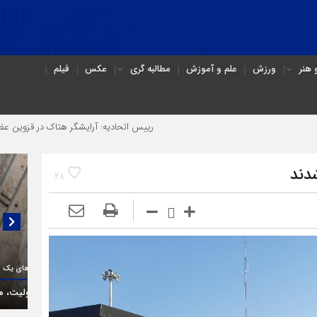
هنر
ورزش
علم و آموزش
مطالبه گری
عکس
فیلم
رییس اتحادیه: آرایشگر هتاک در قزوین عضو اتحادیه نبود
دند
28
گلایه‌های یک فعال حقوق معلولان در قزوین:
گفتگو
(۳C)