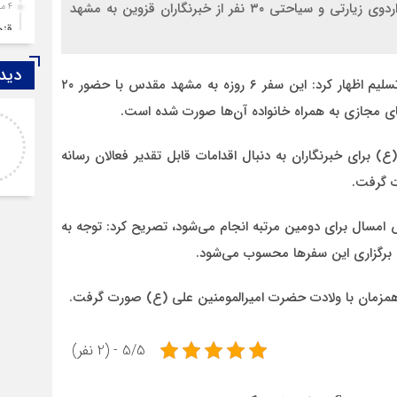
معاون روابط عمومی سپاه صاحب الامر (عج) قزوین از اردوی زیارتی و سیاحتی ۳۰ نفر از خبرنگاران قزوین به مشهد
4 ماه قبل
قزوین ۱۴۰۴، گا
4 ماه قبل
دیدگ
چها
روز سه‌شنبه در گفت و گو با خبرنگار نقطه تسلیم اظهار کرد: این سفر ۶ روزه به مشهد مقدس با حضور ۲۰
5 ماه قبل
فضای مجازی به همراه خانواده آن‌ها صورت شده است.
اصغر
مرد
خدا لعنتشون کنه که فقط نکات منفی ما رو نمایش
6 ماه قبل
 برای خبرنگاران به دنبال اقدامات قابل تقدیر فعالان رسانه
میدن
پمپ
ت گرفت.
7 ماه قبل
آتش
 امسال برای دومین مرتبه انجام می‌شود، تصریح کرد: توجه به
7 ماه قبل
 برگزاری این سفرها محسوب می‌شود.
ازد
8 ماه قبل
همزمان با ولادت حضرت امیرالمومنین علی (ع) صورت گرفت.
حضو
8 ماه قبل
5/5 - (2 نفر)
دخت