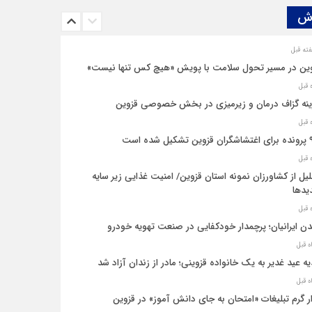
ش‌
ین در مسیر تحول سلامت با پویش «هیچ‌ کس تنها نیست»
نه‌ گزاف درمان و زیرمیزی در بخش خصوصی قزوین
یل شده است
یل از کشاورزان نمونه استان قزوین/ امنیت غذایی زیر سایه
یدها
ن ایرانیان؛ پرچمدار خودکفایی در صنعت تهویه خودرو
ه عید غدیر به یک خانواده قزوینی؛ مادر از زندان آزاد شد
ار گرم تبلیغات «امتحان به جای دانش‌ آموز» در قزوین