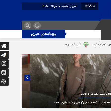
14:09:06
امروز : شنبه, ۱۷ مرداد , ۱۴۰۵
برابر با : Saturday - 8 August - 2026
رویدادهای خبری
آن شب وحشتناک در خانه «عصمت»
از دندانپزشک قاتل تا قاتل‌ شدن 
یی منتشر نشده با پروفسور اهرنجانی، صاحب نظریه سه‌ شاخگی