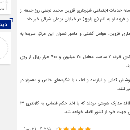
4 ماه قبل
قزوین ۱۴۰۴، گا
سعه خدمات اجتماعی شهرداری قزوین محمد نجفی روز جمعه از
4 ماه قبل
رزند او به نام (ع بلوچ) در خیابان بوعلی شرقی خبر داد.
دیدگ
چها
5 ماه قبل
 کرد: طی گزارش شهروندان به سامانه ۱۳۷ شهرداری قزوین، عوامل گشتی و مامور نسوان این مرکز، سریعا به
اصغر
مرد
خدا لعنتشون کنه که فقط نکات منفی ما رو نمایش
6 ماه قبل
میدن
پمپ
نجفی ادامه داد: طی غربالگری و اظهارات نامبرده، این متکدی ظرف ۲ ساعت معادل ۲۰ میلیون و ۴۰۰ هزار ریال از روی
6 ماه قبل
.
آتش
7 ماه قبل
ر پوشش گدایی و نیازمند و اغلب با شگرد‌های خاص و معمولا در
ازد
‌کنند.
8 ماه قبل
حضو
نجفی نیز افزود: که این زن متکدی پاکستانی و فرزندش فاقد مدارک هویتی بودند که با اخذ حکم قضایی به کلانتری ۱۳
8 ماه قبل
تان جهت طرد از کشور اقدام خواهد شد.
دخت
4.5/5 - (2 نفر)