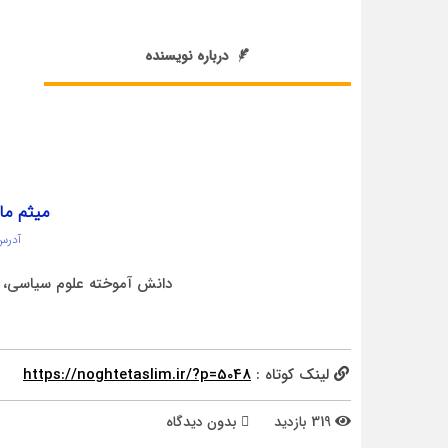
درباره نویسنده
میثم ما
آدرس
دانش آموخته علوم سیاسی، خ
لینک کوتاه :
https://noghtetaslim.ir/?p=5048
319 بازدید
بدون دیدگاه