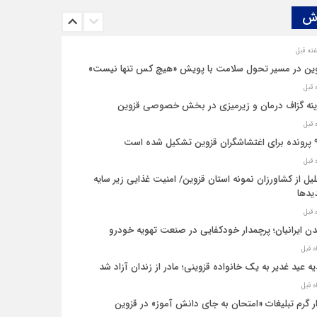
ش‌
ین در مسیر تحول سلامت با پویش «هیچ‌ کس تنها نیست»
نه‌ گزاف درمان و زیرمیزی در بخش خصوصی قزوین
یل شده است
یل از کشاورزان نمونه استان قزوین/ امنیت غذایی زیر سایه
یدها
ن ایرانیان؛ پرچمدار خودکفایی در صنعت تهویه خودرو
ه عید غدیر به یک خانواده قزوینی؛ مادر از زندان آزاد شد
ار گرم تبلیغات «امتحان به جای دانش‌ آموز» در قزوین