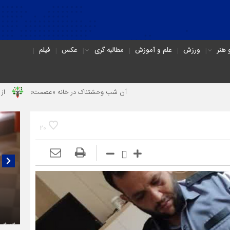
هنر
ورزش
علم و آموزش
مطالبه گری
عکس
فیلم
آن شب وحشتناک در خانه «عصمت»
از دندانپزشک قات
20
گفتگو
(۳C)