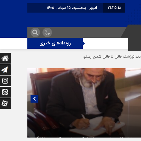
21:25:18
امروز : پنجشنبه, ۱۵ مرداد , ۱۴۰۵
برابر با : Thursday - 6 August - 2026
رویدادهای خبری
ل تا قاتل‌ شدن رستوران‌‌دار
دختر ۱۶ ساله در تصادف آزادراه قزوین-کرج به کام مرگ رفت
یی منتشر نشده با پروفسور اهرنجانی، صاحب نظریه سه‌ شاخگی