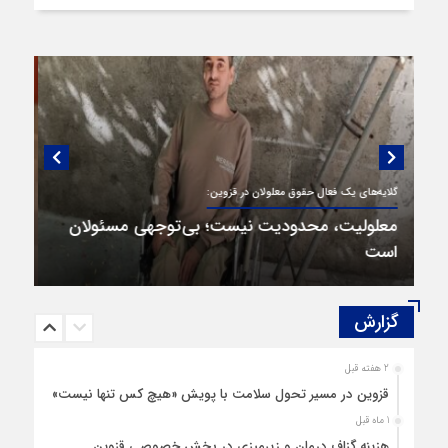
گفتگویی منتشر نشده با پروفسور اهرنجانی،
صاحب نظریه سه‌ شاخگی (۳C)
گزارش‌
2 هفته قبل
قزوین در مسیر تحول سلامت با پویش «هیچ‌ کس تنها نیست»
1 ماه قبل
هزینه‌ گزاف درمان و زیرمیزی در بخش خصوصی قزوین