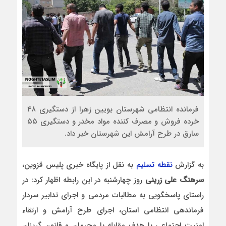
فرمانده انتظامي شهرستان بويين زهرا از دستگيری ۴۸
خرده فروش و مصرف کننده مواد مخدر و دستگیری ۵۵
سارق در طرح آرامش اين شهرستان خبر داد.
به گزارش
نقطه تسلیم
به نقل از پایگاه خبری پلیس قزوین،
سرهنگ علی زرینی
روز چهارشنبه در این رابطه اظهار کرد: در
راستای پاسخگويی به مطالبات مردمی و اجرای تدابیر سردار
فرماندهی انتظامی استان، اجرای طرح آرامش و ارتقاء
امنیت اجتماعی با هدف مقابله با مجرمان و قانون گريزان