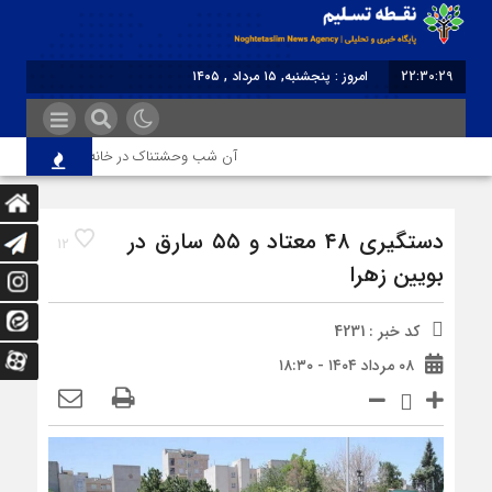
22:30:29
امروز : پنجشنبه, ۱۵ مرداد , ۱۴۰۵
برابر با : Thursday - 6 August - 2026
آن شب وحشتناک در خانه «عصمت»
دستگیری ۴۸ معتاد و ۵۵ سارق در
12
بویین‌ زهرا
کد خبر : 4231
۰۸ مرداد ۱۴۰۴ - ۱۸:۳۰