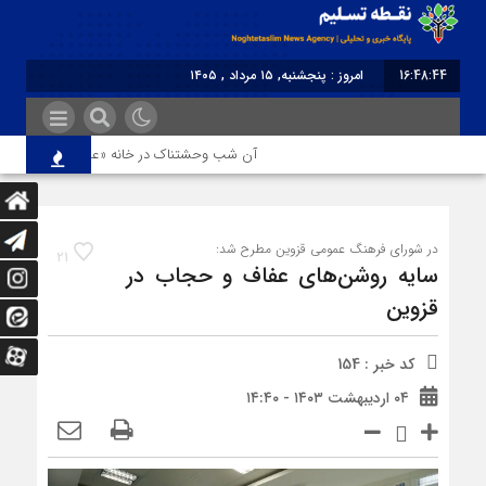
16:48:44
امروز : پنجشنبه, ۱۵ مرداد , ۱۴۰۵
برابر با : Thursday - 6 August - 2026
آن شب وحشتناک در خانه «عصمت»
از د
در شورای فرهنگ عمومی قزوین مطرح شد:
21
سایه روشن‌های عفاف و حجاب در
قزوین
کد خبر : 154
۰۴ اردیبهشت ۱۴۰۳ - ۱۴:۴۰