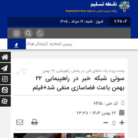
7:45:04
امروز : شنبه, ۱۷ مرداد , ۱۴۰۵
برابر با : Saturday - 8 August - 2026
رییس اتحادیه: آرایشگر هتاک در قزوین عضو اتحا
پشت پرده یک خطای فنی در پخش راهپیمایی ۲۲ بهمن:
15
سوتی شبکه خبر در راهپیمایی ۲۲
بهمن باعث فضاسازی منفی شد+فیلم
کد خبر : 6415
۲۲ بهمن ۱۴۰۴ - ۲۳:۳۸