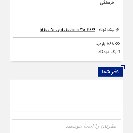
فرهنگی
لینک کوتاه :
https://noghtetaslim.ir/?p=3864
588 بازدید
يک دیدگاه
نظر شما