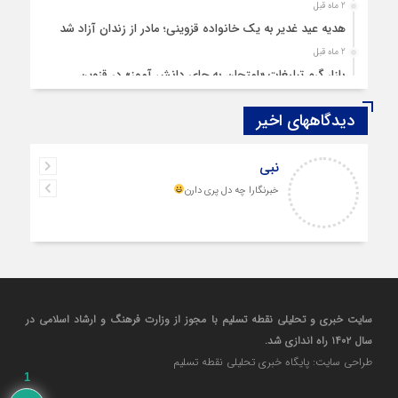
2 ماه قبل
هدیه عید غدیر به یک خانواده قزوینی؛ مادر از زندان آزاد شد
2 ماه قبل
بازار گرم تبلیغات «امتحان به جای دانش‌ آموز» در قزوین
4 ماه قبل
دیدگاههای اخیر
قزوین ۱۴۰۴، گام‌هایی در سایه چالش‌ها
4 ماه قبل
نبی
چهارشنبه‌ سوری بی‌غوغا
خبرنگارا چه دل پری دارن
5 ماه قبل
مردم قزوین زیر آوار گرانی مسکن
6 ماه قبل
پمپ‌ بنزین سوخته قزوین قربانی بند «اغتشاش»
7 ماه قبل
آتش در دیار مینودری/ ردپای خشن اغتشاشگران در قزوین
سایت خبری و تحلیلی نقطه تسلیم با مجوز از وزارت فرهنگ و ارشاد اسلامی در
7 ماه قبل
سال ۱۴۰۲ راه اندازی شد.
ازدواج «فردین» و «زهرا» در قزوین، آغاز یک زندگی ساده
طراحی سایت: پایگاه خبری تحلیلی نقطه تسلیم
8 ماه قبل
1