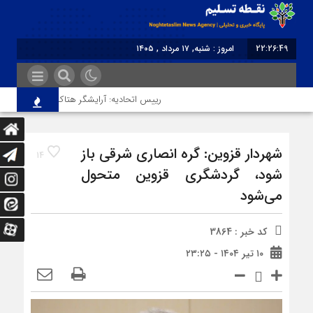
22:26:49
امروز : شنبه, ۱۷ مرداد , ۱۴۰۵
برابر با : Saturday - 8 August - 2026
رییس اتحادیه: آرایشگر هتاک در قزوین عضو اتحا
شهردار قزوین: گره انصاری شرقی باز
14
شود، گردشگری قزوین متحول
می‌شود
کد خبر : 3864
۱۰ تیر ۱۴۰۴ - ۲۳:۲۵