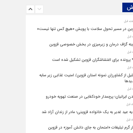
ش‌
ین در مسیر تحول سلامت با پویش «هیچ‌ کس تنها نیست»
نه‌ گزاف درمان و زیرمیزی در بخش خصوصی قزوین
یل شده است
یل از کشاورزان نمونه استان قزوین/ امنیت غذایی زیر سایه
یدها
ن ایرانیان؛ پرچمدار خودکفایی در صنعت تهویه خودرو
ه عید غدیر به یک خانواده قزوینی؛ مادر از زندان آزاد شد
ار گرم تبلیغات «امتحان به جای دانش‌ آموز» در قزوین