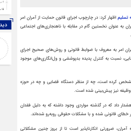
4 ماه قبل
قزوین ۱۴۰۴، گا
 تسلیم
اظهار کرد: در چارچوب اجرای قانون حمایت از آمران امر
4 ماه قبل
دیدگ
چها
به عنوان نخستین گام در مقابله با ناهنجاری‌های اجتماعی
5 ماه قبل
اصغر
مرد
خدا لعنتشون کنه که فقط نکات منفی ما رو نمایش
6 ماه قبل
آمران امر به معروف با ضوابط قانونی و روش‌های صحیح اجرای
میدن
پمپ
ضایی، نسبت به کنترل پدیده بدپوششی و ول‌انگاری‌های موجود
7 ماه قبل
آتش
7 ماه قبل
ا مشخص کرده است، چه از منظر دستگاه قضایی و چه در حوزه
ازد
 وظیفه نیز پیش‌بینی شده است.
8 ماه قبل
حضو
ار داد که در گذشته مواردی وجود داشته که به دلیل فقدان
8 ماه قبل
 خطای قانونی شده و با مشکلات حقوقی روبه‌رو شده‌اند.
دخت
مران، ضرورتی انکارناپذیر است تا از بروز چنین مشکلاتی