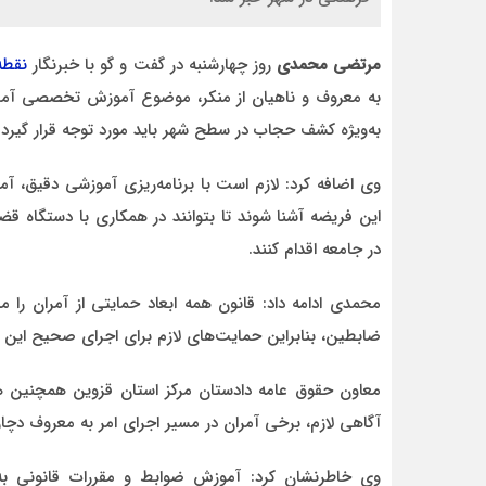
مرتضی محمدی
روز چهارشنبه در گفت و گو با خبرنگار
نقطه
به معروف و ناهیان از منکر، موضوع آموزش تخصصی آمران 
به‌ویژه کشف حجاب در سطح شهر باید مورد توجه قرار گیرد.
احمد
د قاطع
روحشان شاد. دقیقا مشکل کشور ما این اس که به
وی اضافه کرد: لازم است با برنامه‌ریزی آموزشی دقیق، 
موضوع مدیر و مدیریت اهمیت داده نمیشود.
این فریضه آشنا شوند تا بتوانند در همکاری با دستگاه ق
وقتی هر فردی با هر تحصیلات
در جامعه اقدام کنند.
محمدی ادامه داد: قانون همه ابعاد حمایتی از آمران ر
ضابطین، بنابراین حمایت‌های لازم برای اجرای صحیح این
معاون حقوق عامه دادستان مرکز استان قزوین همچنین هشد
آگاهی لازم، برخی آمران در مسیر اجرای امر به معروف دچار
وی خاطرنشان کرد: آموزش ضوابط و مقررات قانونی به آ