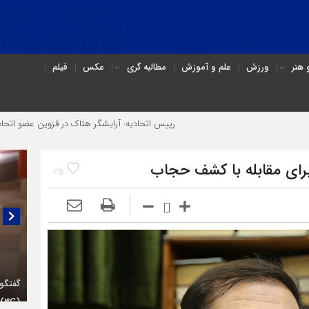
هنر
ورزش
علم و آموزش
مطالبه گری
عکس
فیلم
رییس اتحادیه: آرایشگر هتاک در قزوین عضو اتحادیه نبود
رای مقابله با کشف حجاب
25
گفتگو
(۳C)