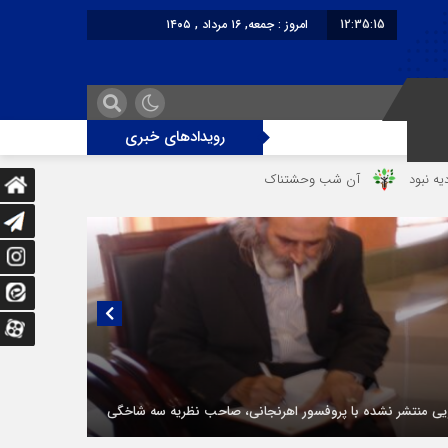
12:35:15
امروز : جمعه, ۱۶ مرداد , ۱۴۰۵
برابر با : Friday - 7 August - 2026
رویدادهای خبری
آن شب وحشتناک در خانه «عصمت»
از دندانپزشک قاتل تا قاتل‌ شدن رستوران‌
یی منتشر نشده با پروفسور اهرنجانی، صاحب نظریه سه‌ شاخگی