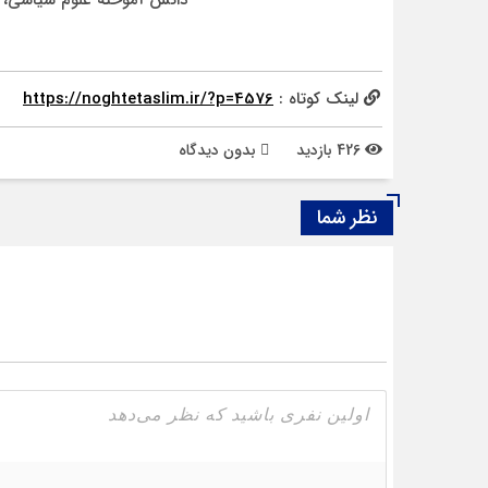
دانش آموخته علوم سیاسی، خ
لینک کوتاه :
https://noghtetaslim.ir/?p=4576
426 بازدید
بدون دیدگاه
نظر شما