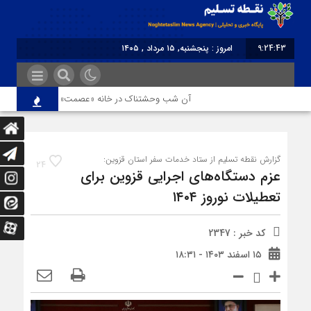
9:24:43
امروز : پنجشنبه, ۱۵ مرداد , ۱۴۰۵
برابر با : Thursday - 6 August - 2026
آن شب وحشتناک در خانه «عصمت»
از دندانپزشک 
گزارش نقطه تسلیم از ستاد خدمات سفر استان قزوین:
24
عزم دستگاه‌های اجرایی قزوین برای
تعطیلات نوروز ۱۴۰۴
کد خبر : 2347
۱۵ اسفند ۱۴۰۳ - ۱۸:۳۱