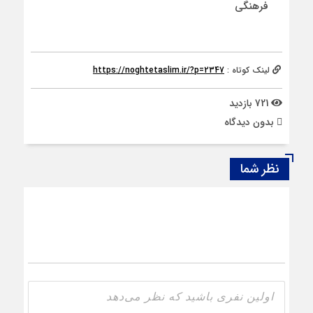
فرهنگی
لینک کوتاه :
https://noghtetaslim.ir/?p=2347
721 بازدید
بدون دیدگاه
نظر شما