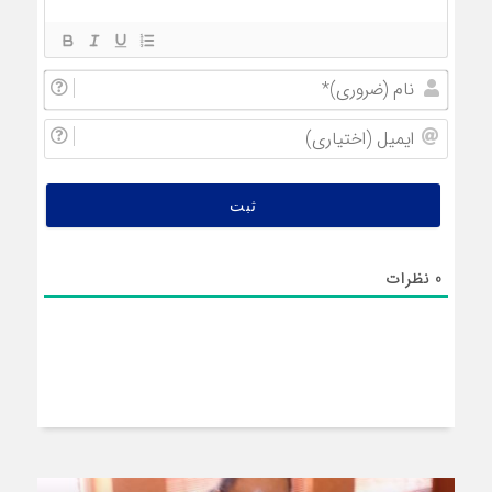
نام
(ضروری
ایمیل
(اختیار
0
نظرات