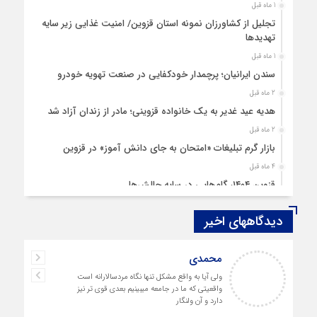
1 ماه قبل
تجلیل از کشاورزان نمونه استان قزوین/ امنیت غذایی زیر سایه
تهدیدها
1 ماه قبل
سندن ایرانیان؛ پرچمدار خودکفایی در صنعت تهویه خودرو
2 ماه قبل
هدیه عید غدیر به یک خانواده قزوینی؛ مادر از زندان آزاد شد
2 ماه قبل
بازار گرم تبلیغات «امتحان به جای دانش‌ آموز» در قزوین
4 ماه قبل
قزوین ۱۴۰۴، گام‌هایی در سایه چالش‌ها
4 ماه قبل
دیدگاههای اخیر
چهارشنبه‌ سوری بی‌غوغا
5 ماه قبل
اصغر
مردم قزوین زیر آوار گرانی مسکن
خدا لعنتشون کنه که فقط نکات منفی ما رو
6 ماه قبل
نمایش میدن
پمپ‌ بنزین سوخته قزوین قربانی بند «اغتشاش»
6 ماه قبل