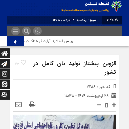
6:38:30
امروز : یکشنبه, ۱۸ مرداد , ۱۴۰۵
برابر با : Sunday - 9 August - 2026
رییس اتحادیه: آرایشگر هتاک در قزوین عضو اتحادیه نب
قزوین پیشتاز تولید نان کامل در
23
کشور
کد خبر : 3288
۲۸ اردیبهشت ۱۴۰۴ - ۱۸:۳۸