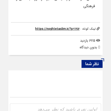
فرهنگی
لینک کوتاه :
https://noghtetaslim.ir/?p=1916
675 بازدید
بدون دیدگاه
نظر شما