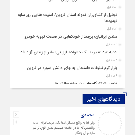
1 ماه قبل
تجلیل از کشاورزان نمونه استان قزوین/ امنیت غذایی زیر سایه
تهدیدها
1 ماه قبل
سندن ایرانیان؛ پرچمدار خودکفایی در صنعت تهویه خودرو
2 ماه قبل
هدیه عید غدیر به یک خانواده قزوینی؛ مادر از زندان آزاد شد
2 ماه قبل
بازار گرم تبلیغات «امتحان به جای دانش‌ آموز» در قزوین
4 ماه قبل
قزوین ۱۴۰۴، گام‌هایی در سایه چالش‌ها
4 ماه قبل
دیدگاههای اخیر
چهارشنبه‌ سوری بی‌غوغا
5 ماه قبل
محمدی
مردم قزوین زیر آوار گرانی مسکن
ولی آیا به واقع مشکل تنها نگاه مردسالارانه است
6 ماه قبل
واقعیتی که ما در جامعه میبینیم بعدی قوی تر نیز
پمپ‌ بنزین سوخته قزوین قربانی بند «اغتشاش»
دارد و آن ولنگار