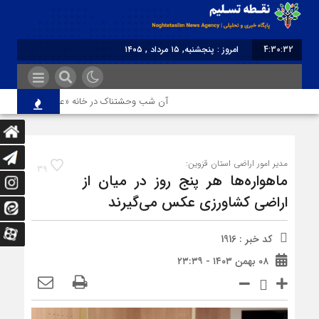
4:30:32
امروز : پنجشنبه, ۱۵ مرداد , ۱۴۰۵
برابر با : Thursday - 6 August - 2026
آن شب وحشتناک در خانه «عصمت»
از د
مدیر امور اراضی استان قزوین:
39
ماهواره‌ها هر پنج روز در میان از
اراضی کشاورزی عکس می‌گیرند
کد خبر : 1916
۰۸ بهمن ۱۴۰۳ - ۲۳:۳۹