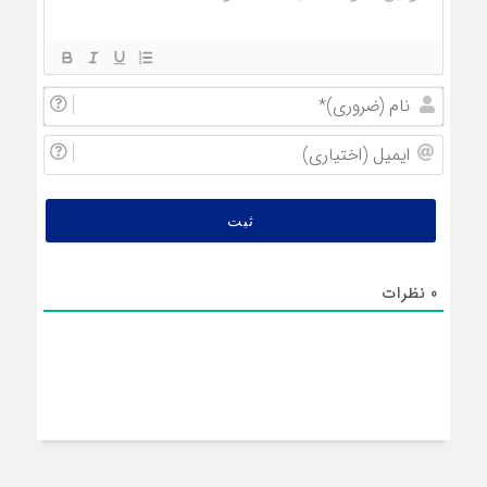
نام
(ضروری
ایمیل
(اختیار
0
نظرات