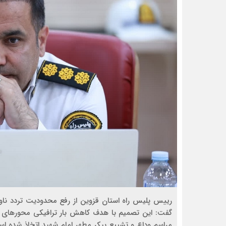
گفت: این تصمیم با هدف کاهش بار ترافیکی محورهای منت
مراسم وداع و تشییع پیکر مطهر امام شهید اتخاذ شده ا