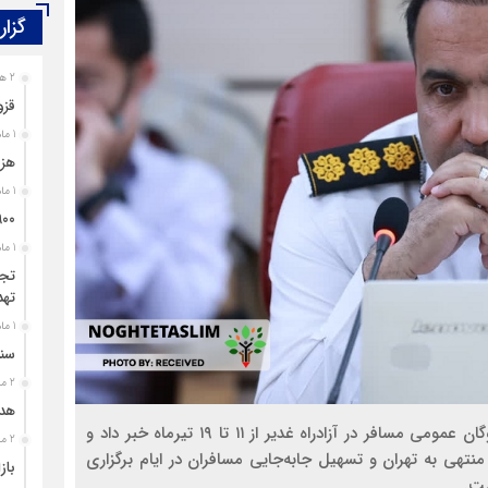
گزار
2 هفته قبل
قزو
1 ماه قبل
هزی
1 ماه قبل
۹۰۰ پرونده برای اغتشاشگران قزوین تشک
1 ماه قبل
تجل
تهد
1 ماه قبل
سند
2 ماه قبل
هدی
رییس پلیس راه استان قزوین از رفع محدودیت تردد ناوگان عمومی مسافر در آزادراه غدیر از ۱۱ تا ۱۹ تیرماه خبر داد و
2 ماه قبل
هی به تهران و تسهیل جابه‌جایی مسافران در ایام برگزاری
باز
ست.