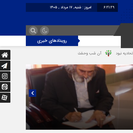
6:21:29
امروز : شنبه, ۱۷ مرداد , ۱۴۰۵
برابر با : Saturday - 8 August - 2026
رویدادهای خبری
آن شب وحشتناک در خانه «عصمت»
از دندانپزشک قاتل تا قاتل‌ شدن رست
یی منتشر نشده با پروفسور اهرنجانی، صاحب نظریه سه‌ شاخگی