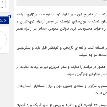
4 ماه قبل
قزوین ۱۴۰۴، گا
شنبه در تشریح این خبر اظهار کرد: با توجه به برگزاری مراسم
4 ماه قبل
دیدگ
چها
نظور کمک به روان‌سازی ترافیک در محور
آزادراه کرج-تهران
و
5 ماه قبل
اه فراجا
محدودیت تردد ناوگان عمومی مسافر در آزادراه غدیر
اصغر
مرد
خدا لعنتشون کنه که فقط نکات منفی ما رو نمایش
6 ماه قبل
میدن
پمپ
آستانه ثبت واقعه‌ای تاریخی و کم‌نظیر قرار دارد و پیش‌بینی
7 ماه قبل
سابقه مواجه شوند.
آتش
7 ماه قبل
 در مراسم را ندارند و سفر ضروری نیز در برنامه ندارند، از
ازد
 بار ترافیکی جلوگیری شود.
8 ماه قبل
حضو
منان
،
مرکزی
و مناطق جنوبی تهران برای مسافران استان‌های
8 ماه قبل
دیر است.
دخت
متر ۴۴
آزادراه قزوین–کرج
و پیش از شهر
آبیک
وارد آزادراه