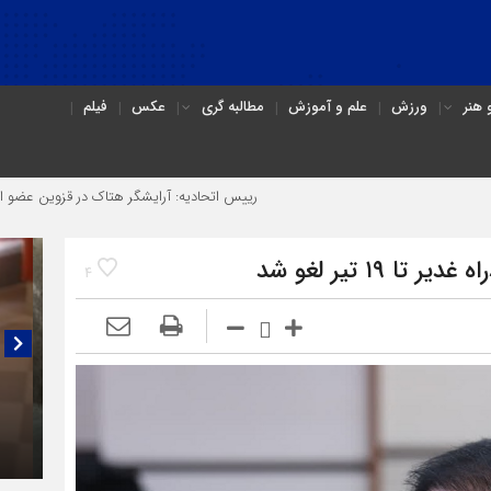
هنر
ورزش
علم و آموزش
مطالبه گری
عکس
فیلم
رییس اتحادیه: آرایشگر هتاک در قزوین عضو اتحادیه نبود
۱۹ تیر لغو شد
4
گفتگو
(۳C)