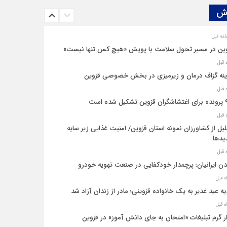
ش‌
ین در مسیر تحول سلامت با پویش «هیچ‌ کس تنها نیست»
نه‌ گزاف درمان و زیرمیزی در بخش خصوصی قزوین
یل شده است
یل از کشاورزان نمونه استان قزوین/ امنیت غذایی زیر سایه
یدها
ن ایرانیان؛ پرچمدار خودکفایی در صنعت تهویه خودرو
ه عید غدیر به یک خانواده قزوینی؛ مادر از زندان آزاد شد
ار گرم تبلیغات «امتحان به جای دانش‌ آموز» در قزوین