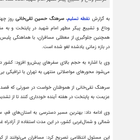
به گزارش
نقطه تسلیم
،
سرهنگ حسین تقی‌خانی
روز چهار
وداع و تشییع پیکر مطهر امام شهید در پایتخت و به م
همچنین جلوگیری از معطلی مسافران، با هماهنگی
پلیس ر
احمد
در بازه زمانی یادشده لغو شده است.
د قاطع
روحشان شاد. دقیقا مشکل کشور ما این اس که به
موضوع مدیر و مدیریت اهمیت داده نمیشود.
وی با اشاره به حجم بالای سفرهای پیش‌رو افزود: کشور در 
وقتی هر فردی با هر تحصیلات
می‌شود محورهای مواصلاتی منتهی به
تهران
با ترافیکی بی‌
سرهنگ تقی‌خانی از هموطنان خواست در صورتی که قصد حضور
عزیمت به پایتخت در هفته آینده خودداری کنند تا از تشدید
وی ادامه داد: بهترین مسیر دسترسی به استان‌های
قم
،
س
شمالی و شمال‌غربی کشور، در این مدت استفاده از آزادراه غ
این مسئول انتظامی تصریح کرد: مسافران می‌توانند از کیلو