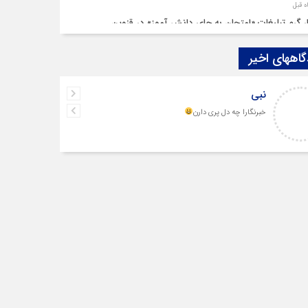
ار گرم تبلیغات «امتحان به جای دانش‌ آموز» در قزوین
اههای اخیر
م‌هایی در سایه چالش‌ها
نبی
رشنبه‌ سوری بی‌غوغا
خبرنگارا چه دل پری دارن
م قزوین زیر آوار گرانی مسکن
‌ بنزین سوخته قزوین قربانی بند «اغتشاش»
 در دیار مینودری/ ردپای خشن اغتشاشگران در قزوین
واج «فردین» و «زهرا» در قزوین، آغاز یک زندگی ساده
ر بی‌سابقه بلاگرها در نشست خبری شمس آذر قزوین