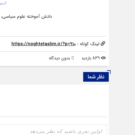
آدرس
دانش آموخته علوم سیاسی، خ
لینک کوتاه :
https://noghtetaslim.ir/?p=910
839 بازدید
بدون دیدگاه
نظر شما