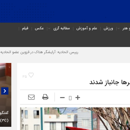
هنر
ورزش
علم و آموزش
مطالبه گری
عکس
فیلم
رییس اتحادیه: آرایشگر هتاک در قزوین عضو اتحادیه نبود
آن ش
35
رها جانباز شدند
گفتگو
(۳C)