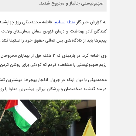
صهیونیستی جانباز و مجروح شدند.
به گزارش خبرنگار
نقطه تسلیم
، فاطمه محمدبیگی روز چهارشنبه 
کنندگان کادر بهداشت و درمان قزوین مقابل بیمارستان ولایت ا
پیجرها باید از دادگاه‌های بین المللی حقوق خود را استیفا کنند.
عبداله
موضوع
باسلام مطلبی را تحت
ور
عنوان.w.org/images/core/emoji/17.0.2/svg/1f447.svg
وی اضافه کرد: در بازدیدی که ۲ هفته قب
اندر حکایت قتل مادر و دختر قزو
رژیم صهیونیستی را مشاهده کردم که کودکی برای روشن کردن
محمدبیگی با بیان اینکه در جریان انفجار پیجرها، بیشترین کم
در ماه گذشته متخصصان و پزشکان ایرانی بیشترین مداوا را رو