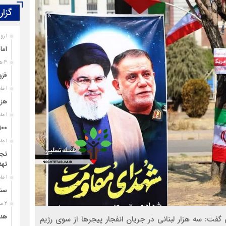
گزار
1 روز قبل
اما
3 هفته قبل
قزو
1 ماه قبل
هزی
1 ماه قبل
۹۰۰ پرونده برای اغتشاشگران قزوین تشک
1 ماه قبل
تجل
تهد
1 ماه قبل
سند
2 ماه قبل
هدی
: سه هزار لبنانی در جریان انفجار پیجرها از سوی رژیم