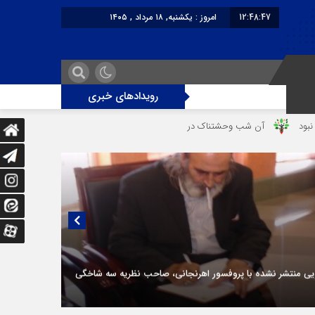
12:48:47
امروز : یکشنبه, ۱۸ مرداد , ۱۴۰۵
برابر با : Sunday - 9 August - 2026
رویدادهای خبری
ب وحشتناک در خانه «عصمت»
از دندانپزشک قاتل تا قاتل‌ شدن رستوران‌‌دار
یی منتشر نشده با پروفسور اهرنجانی، صاحب نظریه سه‌ شاخگی