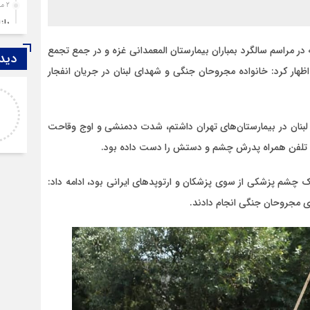
2 ماه قبل
باز
4 ماه قبل
در مراسم سالگرد بمباران بیمارستان المعمدانی غزه و در جمع تجمع
دیدگ
قزوین ۱۴۰۴، گا
ظهار کرد: خانواده مجروحان جنگی و شهدای لبنان در جریان انفجار
4 ماه قبل
عبداله
چها
متاسفانه به نظر می‌رسد نویسنده تحلیل، حالی بهتر
5 ماه قبل
https://s
از قاتل ندارد با این فرق که قاتل همسر و فرزند خود
ل از بیماران مجروحان لبنان در بیمارستان‌های تهران داشتم، شدت ددمنشی و اوج وقاحت
مرد
را فدای هوی
 تلفن همراه پدرش چشم و دستش را دست داده بود.
6 ماه قبل
پمپ
ک چشم پزشکی از سوی پزشکان و ارتوپدهای ایرانی بود، ادامه داد:
7 ماه قبل
ی مجروحان جنگی انجام دادند.
آتش
7 ماه قبل
ازد
8 ماه قبل
حضو