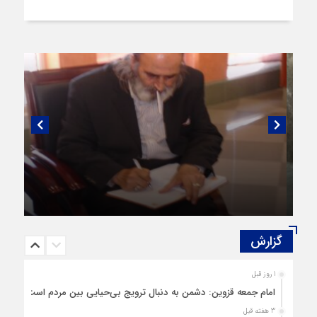
گفتگویی منتشر نشده با پروفسور اهرنجانی،
صاحب نظریه سه‌ شاخگی (۳C)
گزارش‌
1 روز قبل
امام جمعه قزوین: دشمن به دنبال ترویج بی‌حیایی بین مردم است
3 هفته قبل