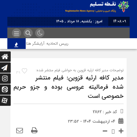
14:08:09
امروز : یکشنبه, ۱۸ مرداد , ۱۴۰۵
برابر با : Sunday - 9 August - 2026
رییس اتحادیه: آرایشگر هتاک در قزوین عضو اتح
توضیحات مدیر کافه ارثیه قزوین به حواشی فیلم منتشر شده:
39
مدیر کافه ارثیه قزوین: فیلم منتشر
شده فرمالیته عروسی بوده و جزو حریم
خصوصی است
کد خبر : 2862
۰۴ اردیبهشت ۱۴۰۴ - ۲۳:۵۲