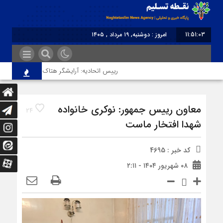
11:51:03
امروز : دوشنبه, ۱۹ مرداد , ۱۴۰۵
برابر با : Monday - 10 August - 2026
رییس اتحادیه: آرایشگر هتاک در قزوین عضو اتحاد
معاون رییس جمهور: نوکری خانواده
24
شهدا افتخار ماست
کد خبر : 4695
۰۸ شهریور ۱۴۰۴ - ۲:۱۱