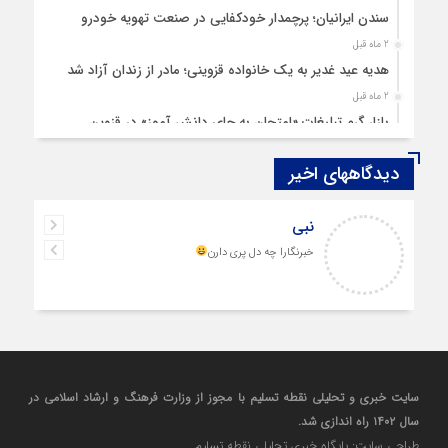
سندن ایرانیان؛ پرچمدار خودکفایی در صنعت تهویه خودرو
2 ماه قبل
هدیه عید غدیر به یک خانواده قزوینی؛ مادر از زندان آزاد شد
2 ماه قبل
بازار گرم تبلیغات «امتحان به جای دانش‌ آموز» در قزوین
4 ماه قبل
دیدگاههای اخیر
قزوین ۱۴۰۴، گام‌هایی در سایه چالش‌ها
4 ماه قبل
نبی
چهارشنبه‌ سوری بی‌غوغا
خبرنگارا چه دل پری دارن
5 ماه قبل
مردم قزوین زیر آوار گرانی مسکن
6 ماه قبل
پمپ‌ بنزین سوخته قزوین قربانی بند «اغتشاش»
7 ماه قبل
آتش در دیار مینودری/ ردپای خشن اغتشاشگران در قزوین
سایت خبری و تحلیلی نقطه تسلیم با مجوز از وزارت فرهنگ و ارشاد اسلامی در
7 ماه قبل
سال ۱۴۰۲ راه اندازی شد.
ازدواج «فردین» و «زهرا» در قزوین، آغاز یک زندگی ساده
طراحی سایت: پایگاه خبری تحلیلی نقطه تسلیم