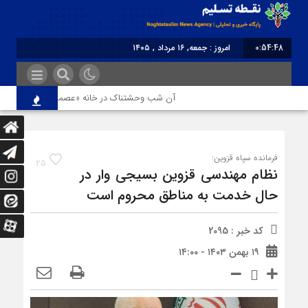
0:54:48
امروز : جمعه, ۱۶ مرداد , ۱۴۰۵
برابر با : Friday - 7 August - 2026
آن شب وحشتناک در خانه «عصمت»
از دندا
فرمانده سپاه قزوین:
25
نظام مهندسی قزوین بسیجی وار در
حال خدمت به مناطق محروم است
کد خبر : 2095
۱۹ بهمن ۱۴۰۳ - ۱۴:۰۰