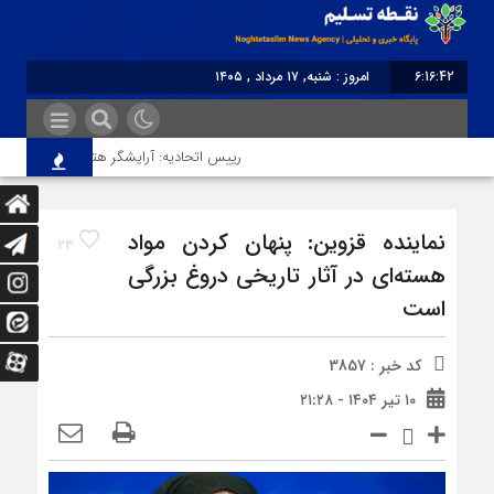
6:16:42
امروز : شنبه, ۱۷ مرداد , ۱۴۰۵
برابر با : Saturday - 8 August - 2026
رییس اتحادیه: آرایشگر هتاک در قزوین عضو ات
نماینده قزوین: پنهان کردن مواد
23
هسته‌‌ای در آثار تاریخی دروغ بزرگی
است
کد خبر : 3857
۱۰ تیر ۱۴۰۴ - ۲۱:۲۸