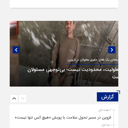
گفتگویی منتشر نشده با پروفسور اهرنجانی،
صاحب نظریه سه‌ شاخگی (۳C)
گزارش‌
2 هفته قبل
قزوین در مسیر تحول سلامت با پویش «هیچ‌ کس تنها نیست»
1 ماه قبل