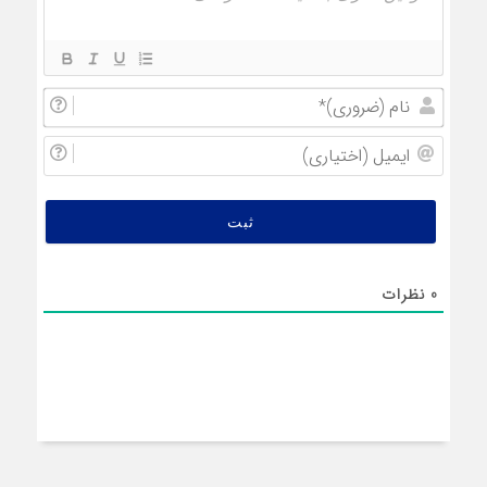
نام
(ضروری
ایمیل
(اختیار
0
نظرات