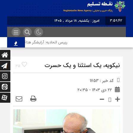
3:59:42
امروز : یکشنبه, ۱۸ مرداد , ۱۴۰۵
برابر با : Sunday - 9 August - 2026
رییس اتحادیه: آرایشگر هتاک در قزوین عضو اتحا
نیکویه، یک استثنا و یک حسرت
35
کد خبر : 1753
۲۲ دی ۱۴۰۳ - ۲۰:۳۵