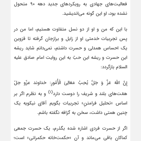
فعالیت‌های جهادی به رویکردهای جدید دهه ۹۰ متحول
نشده بود، او این گونه می‌اندیشید.
با این که من و او از دو نسل متفاوت هستیم، اما من در
پس تجربیات خدمتی او از زابل و برازجان گرفته تا قزوین
یک احساس همدلی و حسرت داشتم، نمی‌دانم شاید ریشه
این حسرت و ریشه این حبّ به این روایت امام صادق علیه
السلام باز‌گردد:
إِنَّ اللَّهَ عَزَّ وَ جَلَّ يُحِبُ‏ مَعَالِيَ‏ الْأُمُورِ: خداوند عزّو جلّ
(۱)
همّت‌های بلند و شریف را دوست دارد
و‌ به نظرم اگر بر
اساس «تحلیل فرامتنِ» تجربیات بگویم آقای نیکویه یک
چنین همتی داشت، سخن به گزافه نگفته باشم.
اگر از حسرت فردی اشاره شده بگذرم، یک حسرت جمعی
کماکان باقی می‌ماند و آن «حکمت‌خانه حکمرانی» است؛