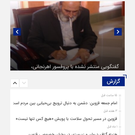
گفتگویی منتشر نشده با پروفسور اهرنجانی،
صاحب نظریه سه‌ شاخگی (۳C)
گزارش‌
15 ساعت قبل
امام جمعه قزوین: دشمن به دنبال ترویج بی‌حیایی بین مردم است
3 هفته قبل
قزوین در مسیر تحول سلامت با پویش «هیچ‌ کس تنها نیست»
1 ماه قبل
هزینه‌ گزاف درمان و زیرمیزی در بخش خصوصی قزوین