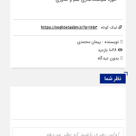
لینک کوتاه :
https://noghtetaslim.ir/?p=1753
نویسنده : پیمان محمدی
1028 بازدید
بدون دیدگاه
نظر شما