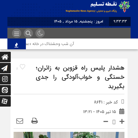
9:33:33
امروز : پنجشنبه, ۱۵ مرداد , ۱۴۰۵
برابر با : Thursday - 6 August - 2026
آن شب وحشتناک در خانه «عصمت»
از د
هشدار پلیس راه قزوین به زائران؛
8
خستگی و خواب‌آلودگی را جدی
بگیرید
کد خبر : 8641
۱۵ تیر ۱۴۰۵ - ۱۳:۲۱