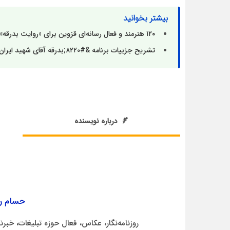
بیشتر بخوانید
۱۲۰ هنرمند و فعال رسانه‌ای قزوین برای «روایت بدرقه» رهسپار تهران می‌شوند
تشریح جزییات برنامه &#۸۲۲۰;بدرقه آقای شهید ایران&#۸۲۲۱; در قزوین
درباره نویسنده
حسام‌ ر
روزنامه‌نگار، عکاس، فعال حوزه تبلیغات، خبر