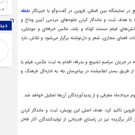
4 ماه قبل
قزوین ۱۴۰۴، گا
ر نمایشگاه بین المللی قزوین در گفت‌وگو با خبرنگار
نقطه
4 ماه قبل
» با هدف ثبت و ماندگار کردن جلوه‌های مردمی آیین وداع و
دیدگ
چها
ش‌های فیلم مستند کوتاه و بلند، عکس حرفه‌ای و موبایلی،
5 ماه قبل
لیدات فضای مجازی، شعر و دل‌نوشته برگزار می‌شود و تلاش دارد
اصغر
مرد
خدا لعنتشون کنه که فقط نکات منفی ما رو نمایش
6 ماه قبل
میدن
پمپ
که در جریان مراسم تشییع و بدرقه، اقدام به ثبت عکس، فیلم یا
7 ماه قبل
ه از طریق بستر اعلام‌شده در پیام‌رسان بله به اداره‌کل فرهنگ و
آتش
7 ماه قبل
ازد
م مردادماه معرفی و از پدیدآورندگان آن‌ها تجلیل خواهد شد.
8 ماه قبل
حضو
قزوین تاکید کرد: هدف اصلی این پویش، ثبت و ماندگار کردن
8 ماه قبل
ر برگزیده نیز در راستای قدردانی از تولیدکنندگان آثار فاخر
دخت