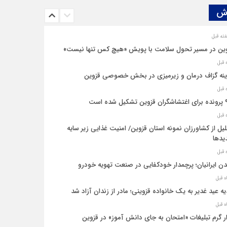
ش‌
ین در مسیر تحول سلامت با پویش «هیچ‌ کس تنها نیست»
نه‌ گزاف درمان و زیرمیزی در بخش خصوصی قزوین
یل شده است
یل از کشاورزان نمونه استان قزوین/ امنیت غذایی زیر سایه
یدها
ن ایرانیان؛ پرچمدار خودکفایی در صنعت تهویه خودرو
ه عید غدیر به یک خانواده قزوینی؛ مادر از زندان آزاد شد
ار گرم تبلیغات «امتحان به جای دانش‌ آموز» در قزوین