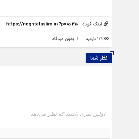
لینک کوتاه :
https://noghtetaslim.ir/?p=8635
129 بازدید
بدون دیدگاه
نظر شما