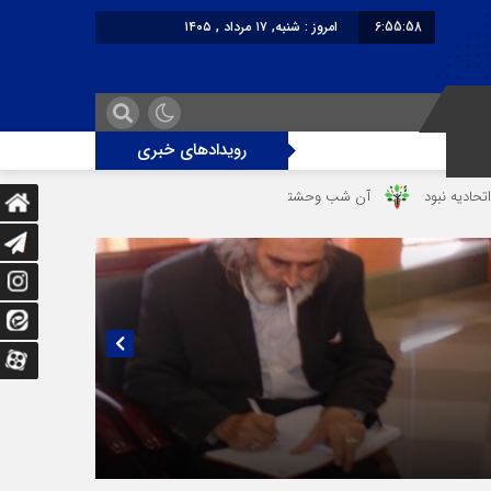
6:55:58
امروز : شنبه, ۱۷ مرداد , ۱۴۰۵
برابر با : Saturday - 8 August - 2026
رویدادهای خبری
آن شب وحشتناک در خانه «عصمت»
از دندانپزشک قاتل تا قاتل‌ شدن رست
یی منتشر نشده با پروفسور اهرنجانی، صاحب نظریه سه‌ شاخگی