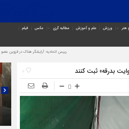
هنر
ورزش
علم و آموزش
مطالبه گری
عکس
فیلم
رییس اتحادیه: آرایشگر هتاک در قزوین عضو اتحادیه نبود
ایت بدرقه» ثبت کنند
3
گفتگو
(۳C)